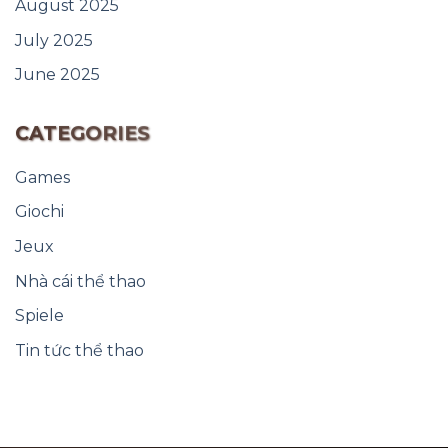
August 2025
July 2025
June 2025
CATEGORIES
Games
Giochi
Jeux
Nhà cái thể thao
Spiele
Tin tức thể thao