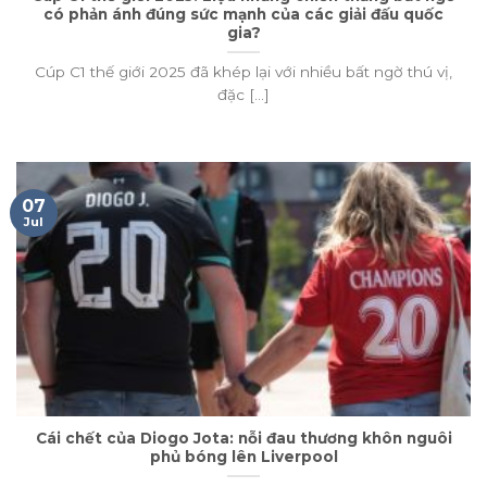
có phản ánh đúng sức mạnh của các giải đấu quốc
gia?
Cúp C1 thế giới 2025 đã khép lại với nhiều bất ngờ thú vị,
đặc [...]
07
Jul
Cái chết của Diogo Jota: nỗi đau thương khôn nguôi
phủ bóng lên Liverpool