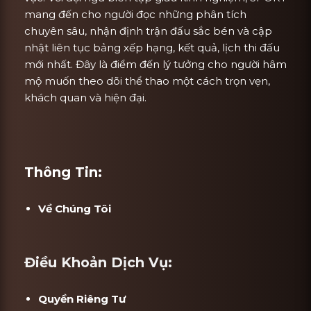
mang đến cho người đọc những phân tích
chuyên sâu, nhận định trận đấu sắc bén và cập
nhật liên tục bảng xếp hạng, kết quả, lịch thi đấu
mới nhất. Đây là điểm đến lý tưởng cho người hâm
mộ muốn theo dõi thể thao một cách trọn vẹn,
khách quan và hiện đại.
Thông Tin:
Về Chúng Tôi
Điều Khoản Dịch Vụ:
Quyền Riêng Tư