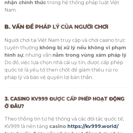
nhận chính thức
trong hệ thống pháp luật Việt
Nam.
B. VẤN ĐỀ PHÁP LÝ CỦA NGƯỜI CHƠI
Người chơi tại Việt Nam truy cập và chơi casino trực
tuyến thường
không bị xử lý nếu không vi phạm
hình sự
, nhưng vẫn
nằm trong vùng xám pháp lý
.
Do đó, việc lựa chọn nhà cái uy tín, được cấp phép
quốc tế là yếu tố then chốt để giảm thiểu rủi ro
pháp lý và bảo vệ quyền lợi bản thân.
3. CASINO KV999 ĐƯỢC CẤP PHÉP HOẠT ĐỘNG
Ở ĐÂU?
Theo thông tin từ hệ thống và các đối tác quốc tế,
KV999 là nền tảng
casino
https://kv999.world/