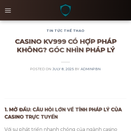
Skip
to
content
TIN TỨC THỂ THAO
CASINO KV999 CÓ HỢP PHÁP
KHÔNG? GÓC NHÌN PHÁP LÝ
POSTED ON
JULY 8, 2025
BY
ADMINPBN
1. MỞ ĐẦU: CÂU HỎI LỚN VỀ TÍNH PHÁP LÝ CỦA
CASINO TRỰC TUYẾN
Với sự phát triển nhanh chóng của ngành casino