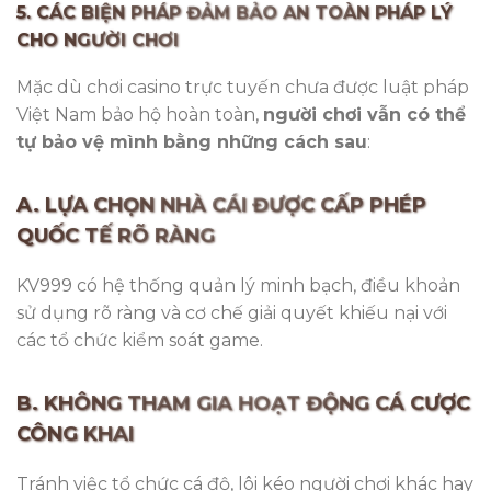
5. CÁC BIỆN PHÁP ĐẢM BẢO AN TOÀN PHÁP LÝ
CHO NGƯỜI CHƠI
Mặc dù chơi casino trực tuyến chưa được luật pháp
Việt Nam bảo hộ hoàn toàn,
người chơi vẫn có thể
tự bảo vệ mình bằng những cách sau
:
A. LỰA CHỌN NHÀ CÁI ĐƯỢC CẤP PHÉP
QUỐC TẾ RÕ RÀNG
KV999 có hệ thống quản lý minh bạch, điều khoản
sử dụng rõ ràng và cơ chế giải quyết khiếu nại với
các tổ chức kiểm soát game.
B. KHÔNG THAM GIA HOẠT ĐỘNG CÁ CƯỢC
CÔNG KHAI
Tránh việc tổ chức cá độ, lôi kéo người chơi khác hay