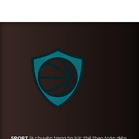
SPORT
là chuyên trang tin tức thể thao toàn diện,