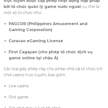
trực tuyến được cấp phép hoạt động hợp pháp
bởi tổ chức quản lý game nước ngoài
, cụ thể là
một số tổ chức như:
PAGCOR (Philippines Amusement and
Gaming Corporation)
Curacao eGaming License
First Cagayan (cho phép tổ chức dịch vụ
game online tại châu Á)
Các loại giấy phép này cho phép nhà cái tổ chức trò
chơi casino trực tuyến, bao gồm:
Live casino
Slot game