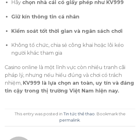
Hãy
chọn nhà cái có giấy phép như KV999
Giữ kín thông tin cá nhân
Kiểm soát tốt thời gian và ngân sách chơi
Không tổ chức, chia sẻ công khai hoặc lôi kéo
người khác tham gia
Casino online là một lĩnh vực còn nhiều tranh cãi
pháp lý, nhưng nếu hiểu đúng và chơi có trách
nhiệm,
KV999 là lựa chọn an toàn, uy tín và đáng
tin cậy trong thị trường Việt Nam hiện nay.
This entry was posted in
Tin tức thể thao
. Bookmark the
permalink
.