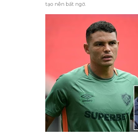
tạo nên bất ngờ.