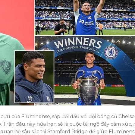
ỳ cựu của Fluminense, sắp đối đầu với đội bóng cũ Chelse
. Trận đấu này hứa hẹn sẽ là cuộc tái ngộ đầy cảm xúc, 
 quan hệ sâu sắc tại Stamford Bridge để giúp Fluminens