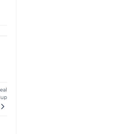
eal
Cup