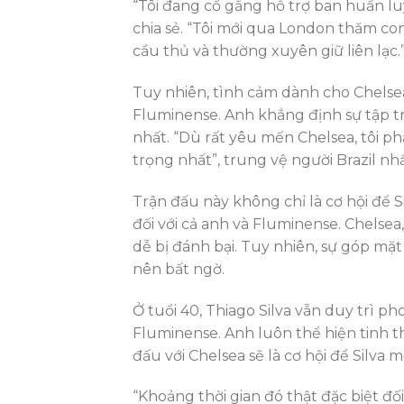
“Tôi đang cố gắng hỗ trợ ban huấn luy
chia sẻ. “Tôi mới qua London thăm con
cầu thủ và thường xuyên giữ liên lạc.
Tuy nhiên, tình cảm dành cho Chelse
Fluminense. Anh khẳng định sự tập tr
nhất. “Dù rất yêu mến Chelsea, tôi ph
trọng nhất”, trung vệ người Brazil n
Trận đấu này không chỉ là cơ hội để S
đối với cả anh và Fluminense. Chelsea
dễ bị đánh bại. Tuy nhiên, sự góp mặt
nên bất ngờ.
Ở tuổi 40, Thiago Silva vẫn duy trì p
Fluminense. Anh luôn thể hiện tinh t
đấu với Chelsea sẽ là cơ hội để Silva
“Khoảng thời gian đó thật đặc biệt đối