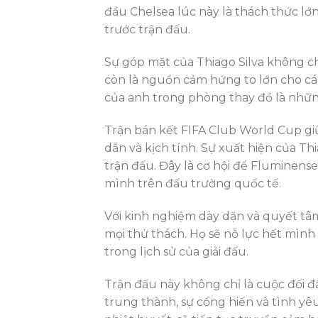
đầu Chelsea lúc này là thách thức lớn 
trước trận đấu.
Sự góp mặt của Thiago Silva không c
còn là nguồn cảm hứng to lớn cho cá
của anh trong phòng thay đồ là nhữ
Trận bán kết FIFA Club World Cup gi
dẫn và kịch tính. Sự xuất hiện của T
trận đấu. Đây là cơ hội để Fluminens
mình trên đấu trường quốc tế.
Với kinh nghiệm dày dặn và quyết tâm
mọi thử thách. Họ sẽ nỗ lực hết mìn
trong lịch sử của giải đấu.
Trận đấu này không chỉ là cuộc đối 
trung thành, sự cống hiến và tình yêu