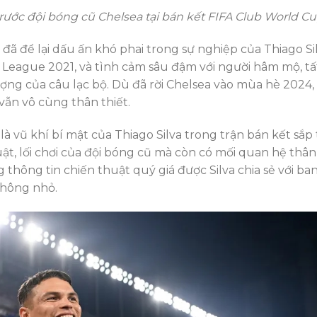
trước đội bóng cũ Chelsea tại bán kết FIFA Club World C
ã để lại dấu ấn khó phai trong sự nghiệp của Thiago Sil
 League 2021, và tình cảm sâu đậm với người hâm mộ, tấ
ượng của câu lạc bộ. Dù đã rời Chelsea vào mùa hè 2024,
vẫn vô cùng thân thiết.
là vũ khí bí mật của Thiago Silva trong trận bán kết sắp t
t, lối chơi của đội bóng cũ mà còn có mối quan hệ thân
g thông tin chiến thuật quý giá được Silva chia sẻ với ba
không nhỏ.