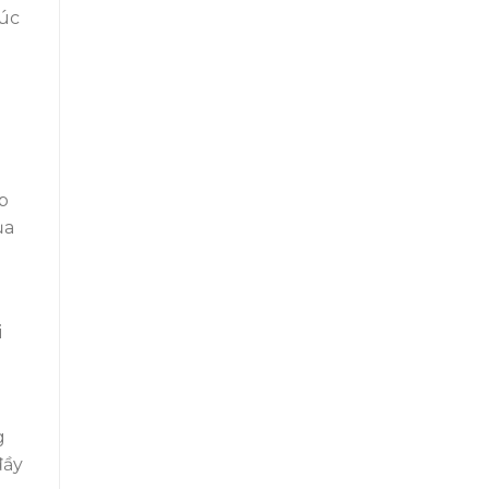
xúc
p
ủa
i
g
đầy