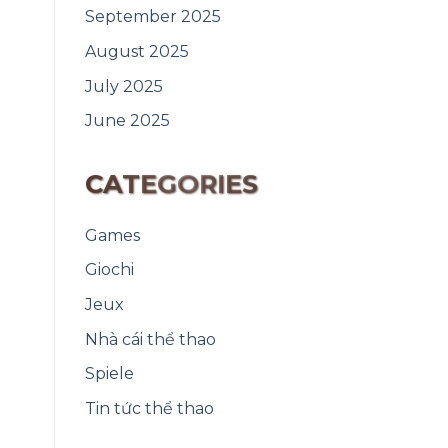
September 2025
August 2025
July 2025
June 2025
CATEGORIES
Games
Giochi
Jeux
Nhà cái thể thao
Spiele
Tin tức thể thao