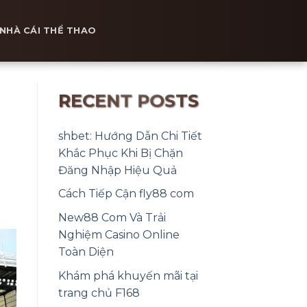
NHÀ CÁI THỂ THAO
RECENT POSTS
shbet: Hướng Dẫn Chi Tiết
Khắc Phục Khi Bị Chặn
Đăng Nhập Hiệu Quả
Cách Tiếp Cận fly88 com
New88 Com Và Trải
Nghiệm Casino Online
Toàn Diện
Khám phá khuyến mãi tại
trang chủ F168