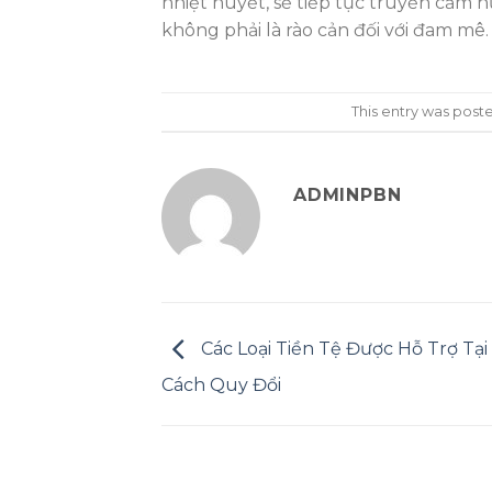
nhiệt huyết, sẽ tiếp tục truyền cảm 
không phải là rào cản đối với đam mê.
This entry was post
ADMINPBN
Các Loại Tiền Tệ Được Hỗ Trợ Tại
Cách Quy Đổi