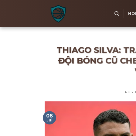
Skip
to
HO
content
THIAGO SILVA: T
ĐỘI BÓNG CŨ CHE
POST
08
Jul