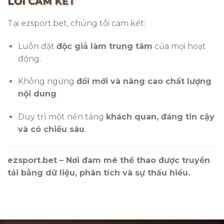
LỜI CAM KẾT
Tại ezsport.bet, chúng tôi cam kết:
Luôn đặt
độc giả làm trung tâm
của mọi hoạt
động.
Không ngừng
đổi mới và nâng cao chất lượng
nội dung
.
Duy trì một nền tảng
khách quan, đáng tin cậy
và có chiều sâu
.
ezsport.bet – Nơi đam mê thể thao được truyền
tải bằng dữ liệu, phân tích và sự thấu hiểu.