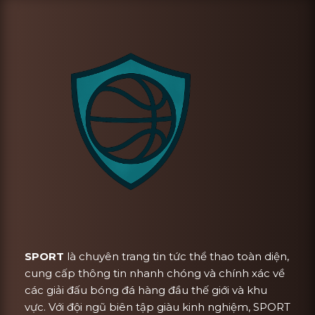
SPORT
là chuyên trang tin tức thể thao toàn diện,
cung cấp thông tin nhanh chóng và chính xác về
các giải đấu bóng đá hàng đầu thế giới và khu
vực. Với đội ngũ biên tập giàu kinh nghiệm, SPORT