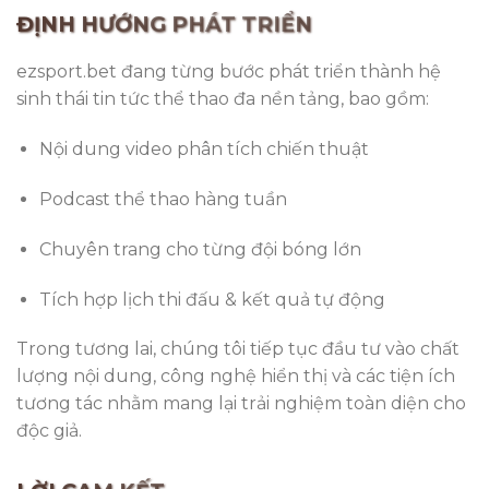
ĐỊNH HƯỚNG PHÁT TRIỂN
ezsport.bet đang từng bước phát triển thành hệ
sinh thái tin tức thể thao đa nền tảng, bao gồm:
Nội dung video phân tích chiến thuật
Podcast thể thao hàng tuần
Chuyên trang cho từng đội bóng lớn
Tích hợp lịch thi đấu & kết quả tự động
Trong tương lai, chúng tôi tiếp tục đầu tư vào chất
lượng nội dung, công nghệ hiển thị và các tiện ích
tương tác nhằm mang lại trải nghiệm toàn diện cho
độc giả.