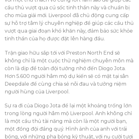
cầu thủ vượt qua cú sốc tinh thần này và chuẩn bị
cho mùa giải mới. Liverpool đã chủ động cung cấp
sự hỗ trợ tâm lý chuyên nghiệp để giúp các cầu thủ
vượt qua giai đoạn khó khăn này, đảm bảo sức khỏe
tinh thần của họ được đặt lên hàng đầu.
Trận giao hữu sắp tới với Preston North End sẽ
không chỉ là một cuộc thử nghiệm chuyên môn mà
còn là dịp để toàn đội tưởng nhớ đến Diogo Jota.
Hơn 5.600 người hâm mộ dự kiến sẽ có mặt tại sân
Deepdale để cùng chia sẻ nỗi đau và tưởng niệm
người hùng của Liverpool.
Sự ra đi của Diogo Jota để lại một khoảng trống lớn
trong lòng người hâm mộ Liverpool. Anh không chỉ
là một cầu thủ tài năng mà còn là một người bạn,
một đồng đội đáng quý. Hình ảnh của anh với trái
bóng, với những pha bóng kỹ thuật, với nụ cười tươi