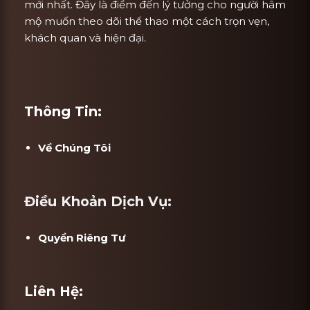
mới nhất. Đây là điểm đến lý tưởng cho người hâm
mộ muốn theo dõi thể thao một cách trọn vẹn,
khách quan và hiện đại.
Thông Tin:
Về Chúng Tôi
Điều Khoản Dịch Vụ:
Quyền Riêng Tư
Liên Hệ: