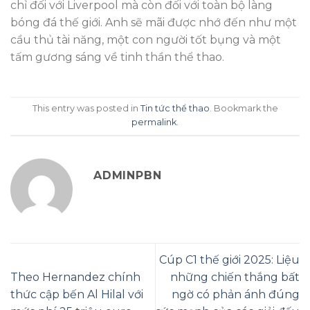
chỉ đối với Liverpool mà còn đối với toàn bộ làng
bóng đá thế giới. Anh sẽ mãi được nhớ đến như một
cầu thủ tài năng, một con người tốt bụng và một
tấm gương sáng về tinh thần thể thao.
This entry was posted in
Tin tức thể thao
. Bookmark the
permalink
.
ADMINPBN
Cúp C1 thế giới 2025: Liệu
Theo Hernandez chính
những chiến thắng bất
thức cập bến Al Hilal với
ngờ có phản ánh đúng