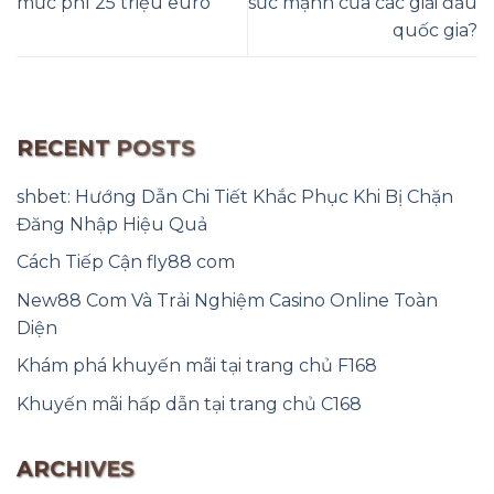
mức phí 25 triệu euro
sức mạnh của các giải đấu
quốc gia?
RECENT POSTS
shbet: Hướng Dẫn Chi Tiết Khắc Phục Khi Bị Chặn
Đăng Nhập Hiệu Quả
Cách Tiếp Cận fly88 com
New88 Com Và Trải Nghiệm Casino Online Toàn
Diện
Khám phá khuyến mãi tại trang chủ F168
Khuyến mãi hấp dẫn tại trang chủ C168
ARCHIVES