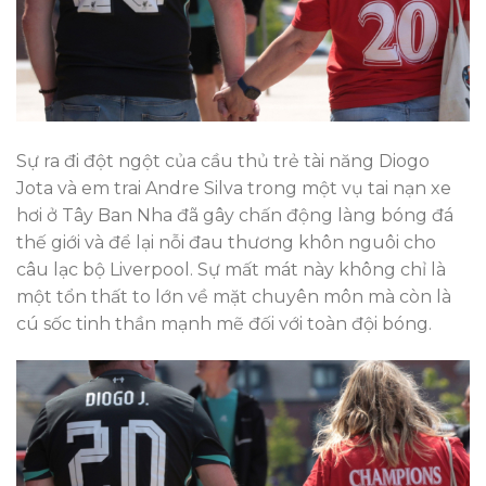
Sự ra đi đột ngột của cầu thủ trẻ tài năng Diogo
Jota và em trai Andre Silva trong một vụ tai nạn xe
hơi ở Tây Ban Nha đã gây chấn động làng bóng đá
thế giới và để lại nỗi đau thương khôn nguôi cho
câu lạc bộ Liverpool. Sự mất mát này không chỉ là
một tổn thất to lớn về mặt chuyên môn mà còn là
cú sốc tinh thần mạnh mẽ đối với toàn đội bóng.