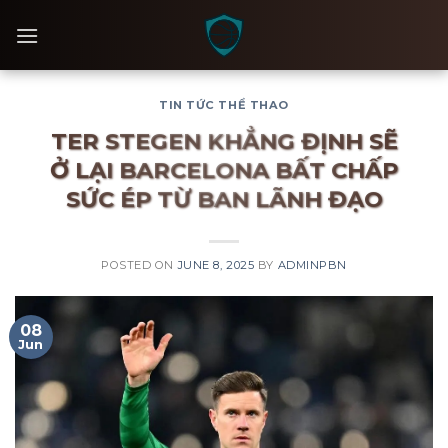
Skip
to
content
TIN TỨC THỂ THAO
TER STEGEN KHẲNG ĐỊNH SẼ
Ở LẠI BARCELONA BẤT CHẤP
SỨC ÉP TỪ BAN LÃNH ĐẠO
POSTED ON
JUNE 8, 2025
BY
ADMINPBN
08
Jun