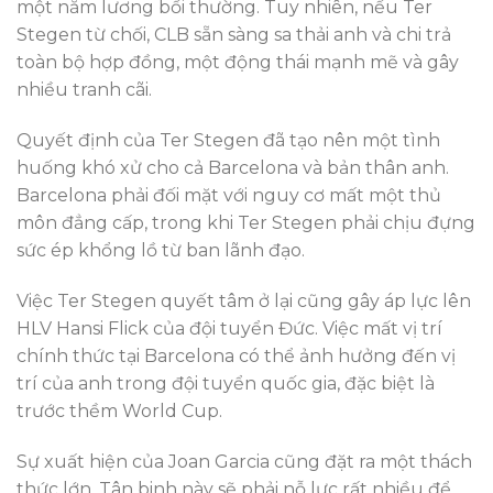
một năm lương bồi thường. Tuy nhiên, nếu Ter
Stegen từ chối, CLB sẵn sàng sa thải anh và chi trả
toàn bộ hợp đồng, một động thái mạnh mẽ và gây
nhiều tranh cãi.
Quyết định của Ter Stegen đã tạo nên một tình
huống khó xử cho cả Barcelona và bản thân anh.
Barcelona phải đối mặt với nguy cơ mất một thủ
môn đẳng cấp, trong khi Ter Stegen phải chịu đựng
sức ép khổng lồ từ ban lãnh đạo.
Việc Ter Stegen quyết tâm ở lại cũng gây áp lực lên
HLV Hansi Flick của đội tuyển Đức. Việc mất vị trí
chính thức tại Barcelona có thể ảnh hưởng đến vị
trí của anh trong đội tuyển quốc gia, đặc biệt là
trước thềm World Cup.
Sự xuất hiện của Joan Garcia cũng đặt ra một thách
thức lớn. Tân binh này sẽ phải nỗ lực rất nhiều để