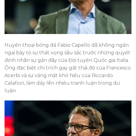
Huyền thoại bóng đá Fabio Capello đã không ngần
ngại bày tỏ sự thất vọng sâu sắc trước những quyết
định nhân sự gần đây của Đội tuyển Quốc gia Italia.
Ông đặc biệt chỉ trích gay gắt thái độ của Francesco
Acerbi và sự vắng mặt khó hiểu của Riccardo
Calafiori, làm dấy lên nhiều tranh luận trong dư
luận.