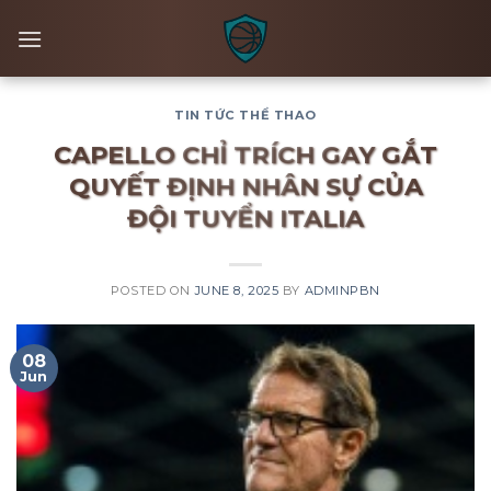
Skip
to
content
TIN TỨC THỂ THAO
CAPELLO CHỈ TRÍCH GAY GẮT
QUYẾT ĐỊNH NHÂN SỰ CỦA
ĐỘI TUYỂN ITALIA
POSTED ON
JUNE 8, 2025
BY
ADMINPBN
08
Jun