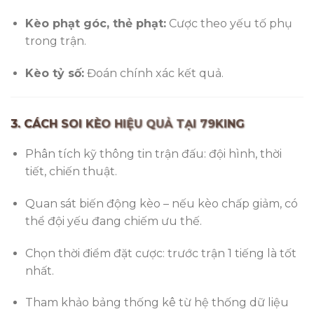
Kèo phạt góc, thẻ phạt:
Cược theo yếu tố phụ
trong trận.
Kèo tỷ số:
Đoán chính xác kết quả.
3. CÁCH SOI KÈO HIỆU QUẢ TẠI 79KING
Phân tích kỹ thông tin trận đấu: đội hình, thời
tiết, chiến thuật.
Quan sát biến động kèo – nếu kèo chấp giảm, có
thể đội yếu đang chiếm ưu thế.
Chọn thời điểm đặt cược: trước trận 1 tiếng là tốt
nhất.
Tham khảo bảng thống kê từ hệ thống dữ liệu