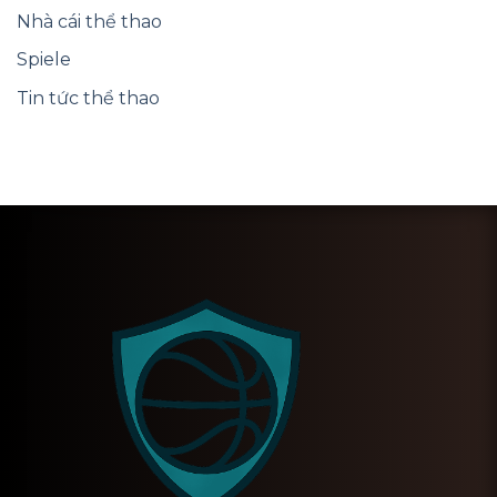
Nhà cái thể thao
Spiele
Tin tức thể thao