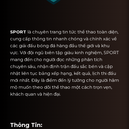
SPORT
là chuyên trang tin tức thể thao toàn diện,
cung cấp thông tin nhanh chóng và chính xác về
các giải đấu bóng đá hàng đầu thế giới và khu
vực. Với đội ngũ biên tập giàu kinh nghiệm, SPORT
mang đến cho người đọc những phân tích
chuyên sâu, nhận định trận đấu sắc bén và cập
nhật liên tục bảng xếp hạng, kết quả, lịch thi đấu
mới nhất. Đây là điểm đến lý tưởng cho người hâm
mộ muốn theo dõi thể thao một cách trọn vẹn,
khách quan và hiện đại.
Thông Tin: