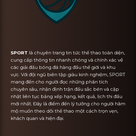
SPORT
là chuyên trang tin tức thể thao toàn diện,
cung cấp thông tin nhanh chóng và chính xác về
các giải đấu bóng đá hàng đầu thế giới và khu
vực. Với đội ngũ biên tập giàu kinh nghiệm, SPORT
mang đến cho người đọc những phân tích
chuyên sâu, nhận định trận đấu sắc bén và cập
nhật liên tục bảng xếp hạng, kết quả, lịch thi đấu
mới nhất. Đây là điểm đến lý tưởng cho người hâm
mộ muốn theo dõi thể thao một cách trọn vẹn,
khách quan và hiện đại.