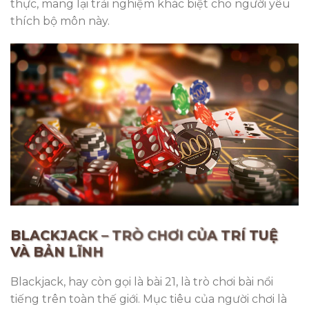
thực, mang lại trải nghiệm khác biệt cho người yêu
thích bộ môn này.
BLACKJACK – TRÒ CHƠI CỦA TRÍ TUỆ
VÀ BẢN LĨNH
Blackjack, hay còn gọi là bài 21, là trò chơi bài nổi
tiếng trên toàn thế giới. Mục tiêu của người chơi là