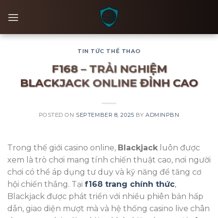
Skip
to
content
TIN TỨC THỂ THAO
F168 – TRẢI NGHIỆM
BLACKJACK ONLINE ĐỈNH CAO
POSTED ON
SEPTEMBER 8, 2025
BY
ADMINPBN
Trong thế giới casino online,
Blackjack
luôn được
xem là trò chơi mang tính chiến thuật cao, nơi người
chơi có thể áp dụng tư duy và kỹ năng để tăng cơ
hội chiến thắng. Tại
f168 trang chính thức
,
Blackjack được phát triển với nhiều phiên bản hấp
dẫn, giao diện mượt mà và hệ thống casino live chân