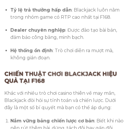
Tỷ lệ trả thưởng hấp dẫn
: Blackjack luôn nằm
trong nhóm game có RTP cao nhất tại F168.
Dealer chuyên nghiệp
: Được đào tạo bài bản,
đảm bảo công bằng, minh bạch.
Hệ thống ổn định
: Trò chơi diễn ra mượt mà,
không gián đoạn.
CHIẾN THUẬT CHƠI BLACKJACK HIỆU
QUẢ TẠI F168
Khác với nhiều trò chơi casino thiên về may mắn,
Blackjack đòi hỏi sự tính toán và chiến lược. Dưới
đây là một số bí quyết mà bạn có thể áp dụng:
Nắm vững bảng chiến lược cơ bản
: Biết khi nào
nên rút thêm bài, dừng, tách đôi hay gấp đôi.