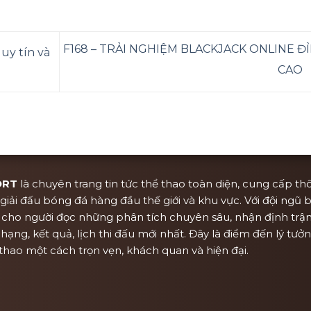
F168 – TRẢI NGHIỆM BLACKJACK ONLINE Đ
 uy tín và
CAO
ORT
là chuyên trang tin tức thể thao toàn diện, cung cấp t
 giải đấu bóng đá hàng đầu thế giới và khu vực. Với đội ng
 cho người đọc những phân tích chuyên sâu, nhận định trận
 hạng, kết quả, lịch thi đấu mới nhất. Đây là điểm đến lý 
thao một cách trọn vẹn, khách quan và hiện đại.