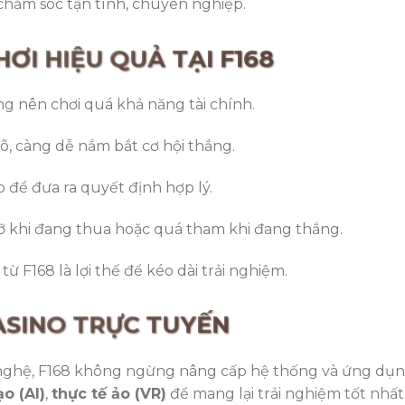
 chăm sóc tận tình, chuyên nghiệp.
HƠI HIỆU QUẢ TẠI F168
ng nên chơi quá khả năng tài chính.
rõ, càng dễ nắm bắt cơ hội thắng.
áo để đưa ra quyết định hợp lý.
ỡ khi đang thua hoặc quá tham khi đang thắng.
 từ F168 là lợi thế để kéo dài trải nghiệm.
CASINO TRỰC TUYẾN
 nghệ, F168 không ngừng nâng cấp hệ thống và ứng dụ
ạo (AI)
,
thực tế ảo (VR)
để mang lại trải nghiệm tốt nhất