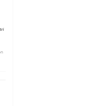
rí
ọn