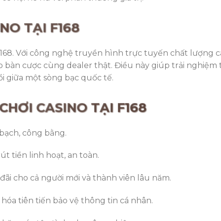
NO TẠI F168
F168. Với công nghệ truyền hình trực tuyến chất lượng c
o bàn cược cùng dealer thật. Điều này giúp trải nghiệm 
i giữa một sòng bạc quốc tế.
CHƠI CASINO TẠI F168
bạch, công bằng.
rút tiền linh hoạt, an toàn.
 đãi cho cả người mới và thành viên lâu năm.
hóa tiên tiến bảo vệ thông tin cá nhân.