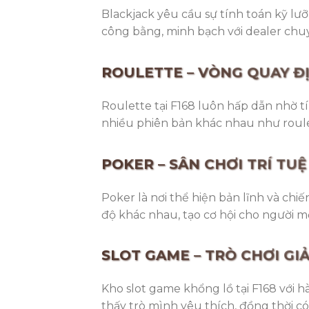
Blackjack yêu cầu sự tính toán kỹ lưỡ
công bằng, minh bạch với dealer chu
ROULETTE – VÒNG QUAY Đ
Roulette tại F168 luôn hấp dẫn nhờ t
nhiều phiên bản khác nhau như roule
POKER – SÂN CHƠI TRÍ TUỆ
Poker là nơi thể hiện bản lĩnh và ch
độ khác nhau, tạo cơ hội cho người mớ
SLOT GAME – TRÒ CHƠI GIẢ
Kho slot game khổng lồ tại F168 với 
thấy trò mình yêu thích, đồng thời có 