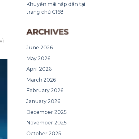
Khuyến mãi hấp dẫn tại
trang chủ C168
.
ARCHIVES
vì
June 2026
May 2026
April 2026
March 2026
February 2026
January 2026
December 2025
November 2025
October 2025