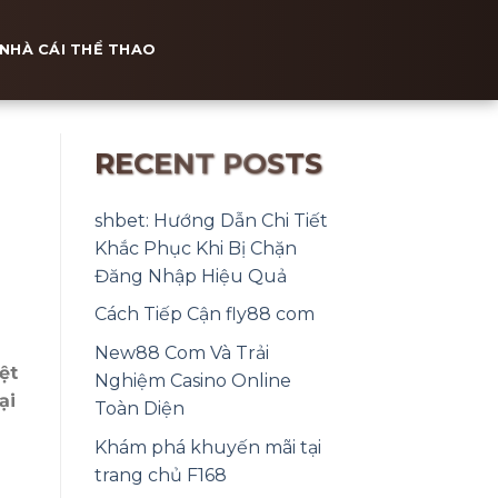
NHÀ CÁI THỂ THAO
RECENT POSTS
shbet: Hướng Dẫn Chi Tiết
Khắc Phục Khi Bị Chặn
Đăng Nhập Hiệu Quả
Cách Tiếp Cận fly88 com
New88 Com Và Trải
ệt
Nghiệm Casino Online
ại
Toàn Diện
Khám phá khuyến mãi tại
trang chủ F168