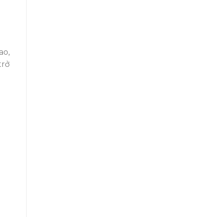
ao,
trở