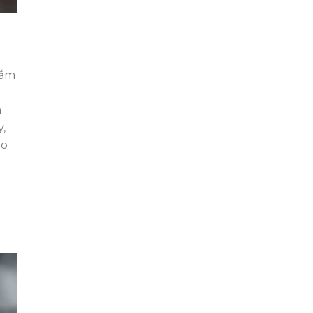
hắm
m
,
ho