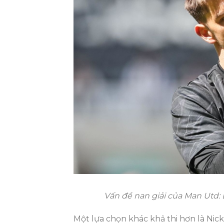
Vấn đề nan giải của Man Utd:
Một lựa chọn khác khả thi hơn là Nic