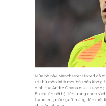
Mùa hè này, Manchester United đã mạ
trí thủ môn lại là một bài toán khó gi
định của Andre Onana mùa trước đặt r
Ba cái tên nổi bật lên trong danh sác
Lammens, mỗi người mang đến một lự
chuyển nhượng.