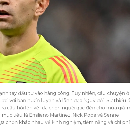
nh tay đầu tư vào hàng công. Tuy nhiên, câu chuyện ở 
ải đối với ban huấn luyện và lãnh đạo “Quỷ đỏ”. Sự thiếu 
a câu hỏi lớn về lựa chọn người gác đền cho mùa giải m
h mục tiêu là Emiliano Martinez, Nick Pope và Senne
a chọn khác nhau về kinh nghiệm, tiềm năng và chi phí