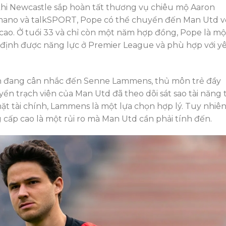
 khi Newcastle sắp hoàn tất thương vụ chiêu mộ Aaron
mano và talkSPORT, Pope có thể chuyển đến Man Utd v
o. Ở tuổi 33 và chỉ còn một năm hợp đồng, Pope là mộ
định được năng lực ở Premier League và phù hợp với y
còn đang cân nhắc đến Senne Lammens, thủ môn trẻ đầy
ển trạch viên của Man Utd đã theo dõi sát sao tài năng 
ặt tài chính, Lammens là một lựa chọn hợp lý. Tuy nhiên
 cấp cao là một rủi ro mà Man Utd cần phải tính đến.