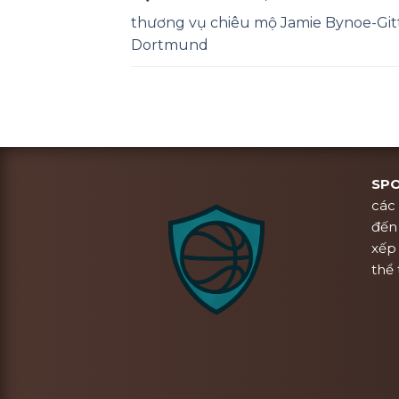
thương vụ chiêu mộ Jamie Bynoe-Git
Dortmund
SP
các
đến
xếp
thể 