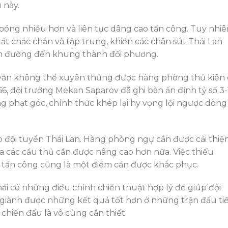
 này.
 bóng nhiều hơn và liên tục dâng cao tấn công. Tuy nhiê
t chắc chắn và tập trung, khiến các chân sút Thái Lan
tìm đường đến khung thành đối phương.
 vẫn không thể xuyên thủng được hàng phòng thủ kiên 
6, đội trưởng Mekan Saparov đã ghi bàn ấn định tỷ số 3-
 phạt góc, chính thức khép lại hy vọng lội ngược dòng
ho đội tuyển Thái Lan. Hàng phòng ngự cần được cải thiệ
ữa các cầu thủ cần được nâng cao hơn nữa. Việc thiếu
tấn công cũng là một điểm cần được khắc phục.
hải có những điều chỉnh chiến thuật hợp lý để giúp đội
à giành được những kết quả tốt hơn ở những trận đấu ti
ần chiến đấu là vô cùng cần thiết.