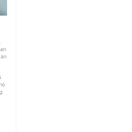
.
Lan
 ăn
ã
 mộ
ng
u