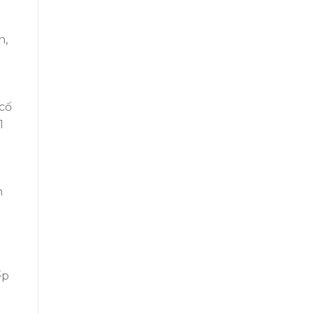
n,
cố
1
n
ếp