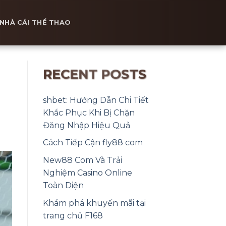
NHÀ CÁI THỂ THAO
RECENT POSTS
shbet: Hướng Dẫn Chi Tiết
Khắc Phục Khi Bị Chặn
Đăng Nhập Hiệu Quả
Cách Tiếp Cận fly88 com
New88 Com Và Trải
Nghiệm Casino Online
Toàn Diện
Khám phá khuyến mãi tại
trang chủ F168