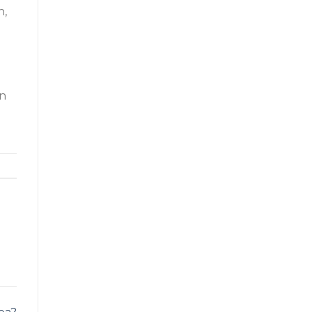
n,
òn