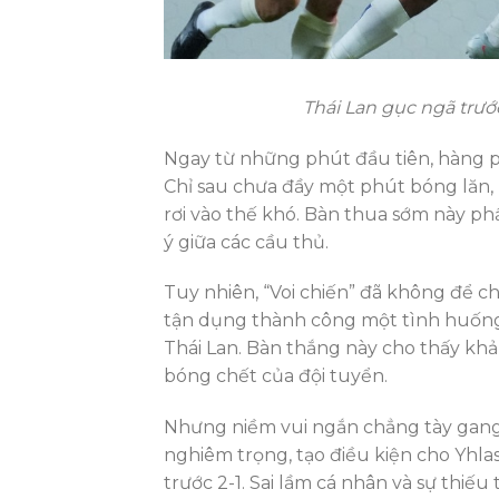
Thái Lan gục ngã trướ
Ngay từ những phút đầu tiên, hàng 
Chỉ sau chưa đầy một phút bóng lăn, 
rơi vào thế khó. Bàn thua sớm này ph
ý giữa các cầu thủ.
Tuy nhiên, “Voi chiến” đã không để ch
tận dụng thành công một tình huống 
Thái Lan. Bàn thắng này cho thấy kh
bóng chết của đội tuyển.
Nhưng niềm vui ngắn chẳng tày gang. 
nghiêm trọng, tạo điều kiện cho Yhl
trước 2-1. Sai lầm cá nhân và sự thi