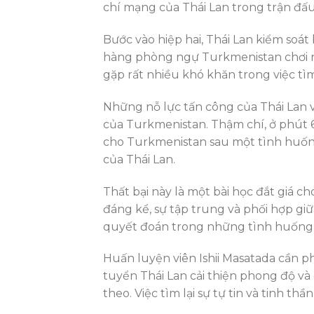
chí mạng của Thái Lan trong trận đấu
Bước vào hiệp hai, Thái Lan kiểm soát
hàng phòng ngự Turkmenistan chơi rấ
gặp rất nhiều khó khăn trong việc 
Những nỗ lực tấn công của Thái Lan
của Turkmenistan. Thậm chí, ở phút 6
cho Turkmenistan sau một tình huống
của Thái Lan.
Thất bại này là một bài học đắt giá c
đáng kể, sự tập trung và phối hợp gi
quyết đoán trong những tình huống 
Huấn luyện viên Ishii Masatada cần p
tuyển Thái Lan cải thiện phong độ v
theo. Việc tìm lại sự tự tin và tinh th