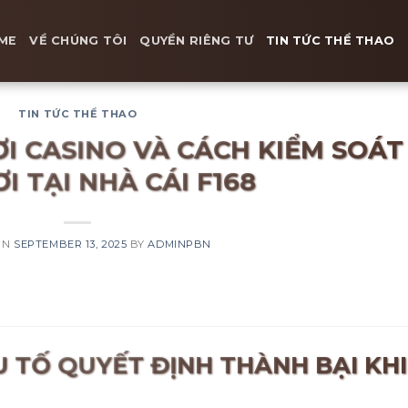
ME
VỀ CHÚNG TÔI
QUYỀN RIÊNG TƯ
TIN TỨC THỂ THAO
TIN TỨC THỂ THAO
ƠI CASINO VÀ CÁCH KIỂM SOÁT
I TẠI NHÀ CÁI F168
ON
SEPTEMBER 13, 2025
BY
ADMINPBN
U TỐ QUYẾT ĐỊNH THÀNH BẠI KHI