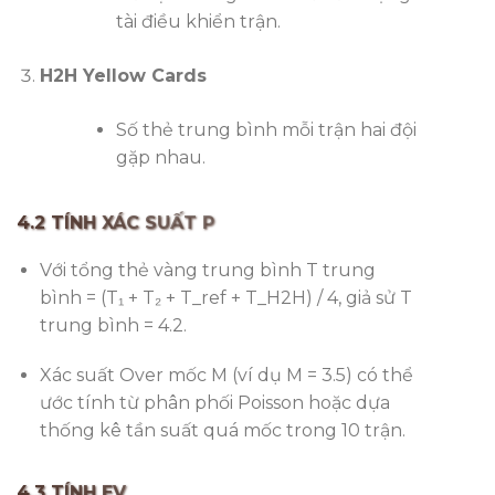
tài điều khiển trận.
H2H Yellow Cards
Số thẻ trung bình mỗi trận hai đội
gặp nhau.
4.2 TÍNH XÁC SUẤT P
Với tổng thẻ vàng trung bình T trung
bình = (T₁ + T₂ + T_ref + T_H2H) / 4, giả sử T
trung bình = 4.2.
Xác suất Over mốc M (ví dụ M = 3.5) có thể
ước tính từ phân phối Poisson hoặc dựa
thống kê tần suất quá mốc trong 10 trận.
4.3 TÍNH EV