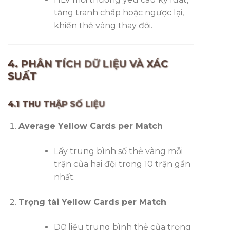
tăng tranh chấp hoặc ngược lại,
khiến thẻ vàng thay đổi.
4. PHÂN TÍCH DỮ LIỆU VÀ XÁC
SUẤT
4.1 THU THẬP SỐ LIỆU
Average Yellow Cards per Match
Lấy trung bình số thẻ vàng mỗi
trận của hai đội trong 10 trận gần
nhất.
Trọng tài Yellow Cards per Match
Dữ liệu trung bình thẻ của trọng