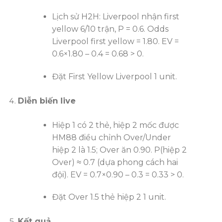
Lịch sử H2H: Liverpool nhận first
yellow 6/10 trận, P = 0.6. Odds
Liverpool first yellow = 1.80. EV =
0.6×1.80 – 0.4 = 0.68 > 0.
Đặt First Yellow Liverpool 1 unit.
Diễn biến live
Hiệp 1 có 2 thẻ, hiệp 2 mốc được
HM88 điều chỉnh Over/Under
hiệp 2 là 1.5; Over ăn 0.90. P(hiệp 2
Over) ≈ 0.7 (dựa phong cách hai
đội). EV = 0.7×0.90 – 0.3 = 0.33 > 0.
Đặt Over 1.5 thẻ hiệp 2 1 unit.
Kết quả