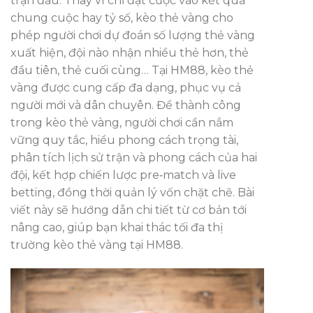
trận đấu. Thay vì chỉ đặt cược vào kết quả
chung cuộc hay tỷ số, kèo thẻ vàng cho
phép người chơi dự đoán số lượng thẻ vàng
xuất hiện, đội nào nhận nhiều thẻ hơn, thẻ
đầu tiên, thẻ cuối cùng… Tại HM88, kèo thẻ
vàng được cung cấp đa dạng, phục vụ cả
người mới và dân chuyên. Để thành công
trong kèo thẻ vàng, người chơi cần nắm
vững quy tắc, hiểu phong cách trọng tài,
phân tích lịch sử trận và phong cách của hai
đội, kết hợp chiến lược pre‑match và live
betting, đồng thời quản lý vốn chặt chẽ. Bài
viết này sẽ hướng dẫn chi tiết từ cơ bản tới
nâng cao, giúp bạn khai thác tối đa thị
trường kèo thẻ vàng tại HM88.