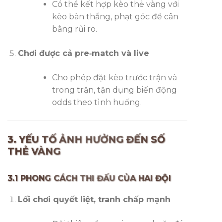
Có thể kết hợp kèo thẻ vàng với
kèo bàn thắng, phạt góc để cân
bằng rủi ro.
Chơi được cả pre‑match và live
Cho phép đặt kèo trước trận và
trong trận, tận dụng biến động
odds theo tình huống.
3. YẾU TỐ ẢNH HƯỞNG ĐẾN SỐ
THẺ VÀNG
3.1 PHONG CÁCH THI ĐẤU CỦA HAI ĐỘI
Lối chơi quyết liệt, tranh chấp mạnh