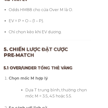
Odds HM88 cho cửa Over M là O.
EV = P × O – (1 – P).
Chỉ chọn kèo khi EV dương.
5. CHIẾN LƯỢC ĐẶT CƯỢC
PRE‑MATCH
5.1 OVER/UNDER TỔNG THẺ VÀNG
Chọn mốc M hợp lý
Dựa T trung bình, thường chọn
mốc M = 3.5, 4.5 hoặc 5.5.
So sánh với lịch sử