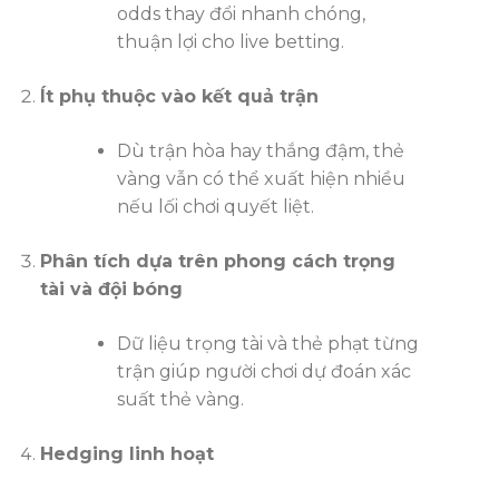
odds thay đổi nhanh chóng,
thuận lợi cho live betting.
Ít phụ thuộc vào kết quả trận
Dù trận hòa hay thắng đậm, thẻ
vàng vẫn có thể xuất hiện nhiều
nếu lối chơi quyết liệt.
Phân tích dựa trên phong cách trọng
tài và đội bóng
Dữ liệu trọng tài và thẻ phạt từng
trận giúp người chơi dự đoán xác
suất thẻ vàng.
Hedging linh hoạt