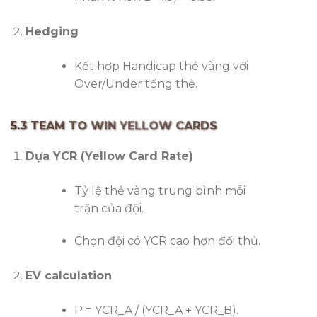
Hedging
Kết hợp Handicap thẻ vàng với
Over/Under tổng thẻ.
5.3 TEAM TO WIN YELLOW CARDS
Dựa YCR (Yellow Card Rate)
Tỷ lệ thẻ vàng trung bình mỗi
trận của đội.
Chọn đội có YCR cao hơn đối thủ.
EV calculation
P = YCR_A / (YCR_A + YCR_B).