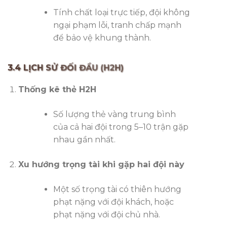
Tính chất loại trực tiếp, đội không
ngại phạm lỗi, tranh chấp mạnh
để bảo vệ khung thành.
3.4 LỊCH SỬ ĐỐI ĐẦU (H2H)
Thống kê thẻ H2H
Số lượng thẻ vàng trung bình
của cả hai đội trong 5–10 trận gặp
nhau gần nhất.
Xu hướng trọng tài khi gặp hai đội này
Một số trọng tài có thiên hướng
phạt nặng với đội khách, hoặc
phạt nặng với đội chủ nhà.