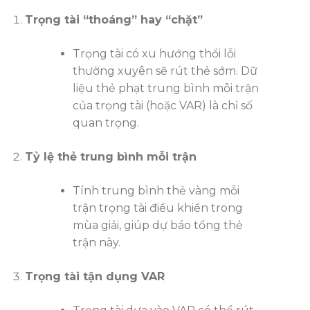
Trọng tài “thoáng” hay “chặt”
Trọng tài có xu hướng thổi lỗi
thường xuyên sẽ rút thẻ sớm. Dữ
liệu thẻ phạt trung bình mỗi trận
của trọng tài (hoặc VAR) là chỉ số
quan trọng.
Tỷ lệ thẻ trung bình mỗi trận
Tính trung bình thẻ vàng mỗi
trận trọng tài điều khiển trong
mùa giải, giúp dự báo tổng thẻ
trận này.
Trọng tài tận dụng VAR