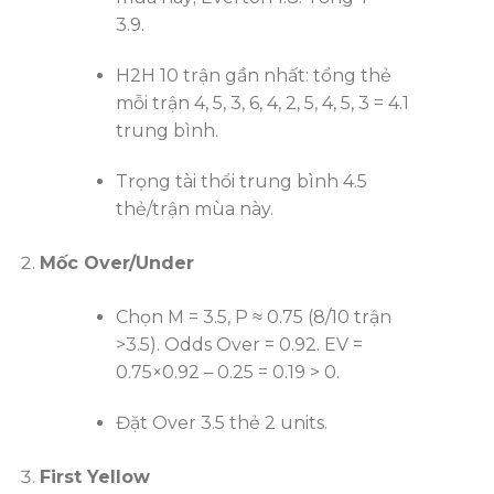
3.9.
H2H 10 trận gần nhất: tổng thẻ
mỗi trận 4, 5, 3, 6, 4, 2, 5, 4, 5, 3 = 4.1
trung bình.
Trọng tài thổi trung bình 4.5
thẻ/trận mùa này.
Mốc Over/Under
Chọn M = 3.5, P ≈ 0.75 (8/10 trận
>3.5). Odds Over = 0.92. EV =
0.75×0.92 – 0.25 = 0.19 > 0.
Đặt Over 3.5 thẻ 2 units.
First Yellow