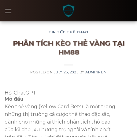
Skip
to
content
TIN TỨC THỂ THAO
PHÂN TÍCH KÈO THẺ VÀNG TẠI
HM88
POSTED ON
JULY 25, 2025
BY
ADMINPBN
Hỏi ChatGPT
Mở đầu
Kèo thẻ vàng (Yellow Card Bets) là một trong
những thị trường cá cược thể thao đặc sắc,
dành cho những ai thích phân tích thô bạo
của lối chơi, xu hướng trọng tài và tính chất