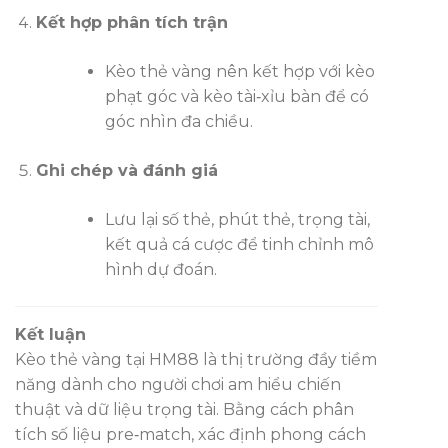
Kết hợp phân tích trận
Kèo thẻ vàng nên kết hợp với kèo
phạt góc và kèo tài‑xỉu bàn để có
góc nhìn đa chiều.
Ghi chép và đánh giá
Lưu lại số thẻ, phút thẻ, trọng tài,
kết quả cá cược để tinh chỉnh mô
hình dự đoán.
Kết luận
Kèo thẻ vàng tại HM88 là thị trường đầy tiềm
năng dành cho người chơi am hiểu chiến
thuật và dữ liệu trọng tài. Bằng cách phân
tích số liệu pre‑match, xác định phong cách