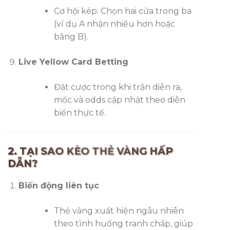
Cơ hội kép: Chọn hai cửa trong ba
(ví dụ A nhận nhiều hơn hoặc
bằng B).
Live Yellow Card Betting
Đặt cược trong khi trận diễn ra,
mốc và odds cập nhật theo diễn
biến thực tế.
2. TẠI SAO KÈO THẺ VÀNG HẤP
DẪN?
Biến động liên tục
Thẻ vàng xuất hiện ngẫu nhiên
theo tình huống tranh chấp, giúp