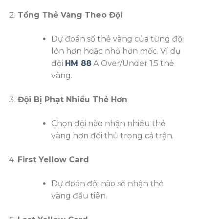
Tổng Thẻ Vàng Theo Đội
Dự đoán số thẻ vàng của từng đội
lớn hơn hoặc nhỏ hơn mốc. Ví dụ
đội
HM 88
A Over/Under 1.5 thẻ
vàng.
Đội Bị Phạt Nhiều Thẻ Hơn
Chọn đội nào nhận nhiều thẻ
vàng hơn đối thủ trong cả trận.
First Yellow Card
Dự đoán đội nào sẽ nhận thẻ
vàng đầu tiên.