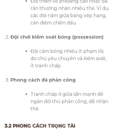
Đội thiên về pressing cao hoặc đá
rắn thường nhận nhiều thẻ. Ví dụ
các đội nằm giữa bảng xếp hạng,
cần điểm chiến đấu.
Đội chơi kiểm soát bóng (possession)
Đội cầm bóng nhiều ít phạm lỗi,
do chủ yếu chuyền và kiểm soát,
ít tranh chấp.
Phong cách đá phản công
Tranh chấp ở giữa sân mạnh để
ngăn đối thủ phản công, dễ nhận
thẻ.
3.2 PHONG CÁCH TRỌNG TÀI