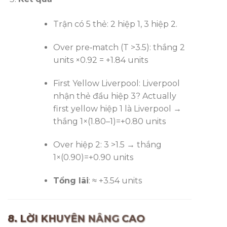
Trận có 5 thẻ: 2 hiệp 1, 3 hiệp 2.
Over pre‑match (T >3.5): thắng 2
units ×0.92 = +1.84 units
First Yellow Liverpool: Liverpool
nhận thẻ đầu hiệp 3? Actually
first yellow hiệp 1 là Liverpool →
thắng 1×(1.80–1)=+0.80 units
Over hiệp 2: 3 >1.5 → thắng
1×(0.90)=+0.90 units
Tổng lãi
: ≈ +3.54 units
8. LỜI KHUYÊN NÂNG CAO