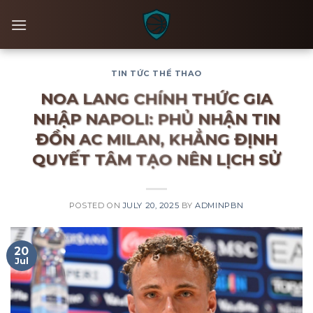
Skip
to
content
TIN TỨC THỂ THAO
NOA LANG CHÍNH THỨC GIA
NHẬP NAPOLI: PHỦ NHẬN TIN
ĐỒN AC MILAN, KHẲNG ĐỊNH
QUYẾT TÂM TẠO NÊN LỊCH SỬ
POSTED ON
JULY 20, 2025
BY
ADMINPBN
20
Jul