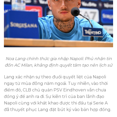
Noa Lang chính thức gia nhập Napoli: Phủ nhận tin
đồn AC Milan, khẳng định quyết tâm tạo nên lịch sử
Lang xác nhận sự theo đuổi quyết liệt của Napoli
ngay từ mùa đông năm ngoái. Tuy nhiên, vào thời
điểm đó, CLB chủ quản PSV Eindhoven vẫn chưa
đồng ý để anh ra đi. Sự kiên trì của ban lãnh đạo
Napoli cùng với khát khao được thi đấu tại Serie A
đã thuyết phục Lang đặt bút ký vào bản hợp đồng.