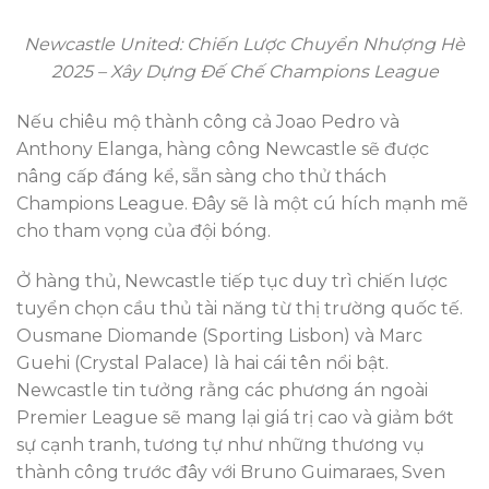
Newcastle United: Chiến Lược Chuyển Nhượng Hè
2025 – Xây Dựng Đế Chế Champions League
Nếu chiêu mộ thành công cả Joao Pedro và
Anthony Elanga, hàng công Newcastle sẽ được
nâng cấp đáng kể, sẵn sàng cho thử thách
Champions League. Đây sẽ là một cú hích mạnh mẽ
cho tham vọng của đội bóng.
Ở hàng thủ, Newcastle tiếp tục duy trì chiến lược
tuyển chọn cầu thủ tài năng từ thị trường quốc tế.
Ousmane Diomande (Sporting Lisbon) và Marc
Guehi (Crystal Palace) là hai cái tên nổi bật.
Newcastle tin tưởng rằng các phương án ngoài
Premier League sẽ mang lại giá trị cao và giảm bớt
sự cạnh tranh, tương tự như những thương vụ
thành công trước đây với Bruno Guimaraes, Sven