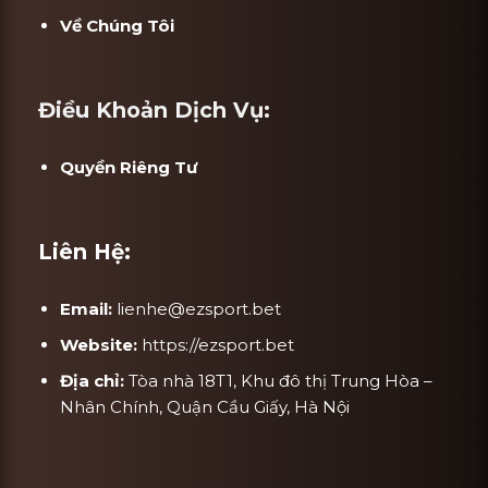
Về Chúng Tôi
Điều Khoản Dịch Vụ:
Quyền Riêng Tư
Liên Hệ:
Email:
lienhe@ezsport.bet
Website:
https://ezsport.bet
Địa chỉ:
Tòa nhà 18T1, Khu đô thị Trung Hòa –
Nhân Chính, Quận Cầu Giấy, Hà Nội