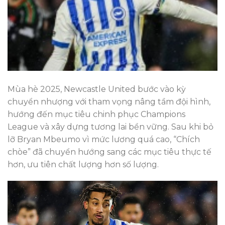
Mùa hè 2025, Newcastle United bước vào kỳ
chuyển nhượng với tham vọng nâng tầm đội hình,
hướng đến mục tiêu chinh phục Champions
League và xây dựng tương lai bền vững. Sau khi bỏ
lỡ Bryan Mbeumo vì mức lương quá cao, “Chích
chòe” đã chuyển hướng sang các mục tiêu thực tế
hơn, ưu tiên chất lượng hơn số lượng.