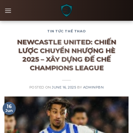
Skip
to
content
TIN TỨC THỂ THAO
NEWCASTLE UNITED: CHIẾN
LƯỢC CHUYỂN NHƯỢNG HÈ
2025 – XÂY DỰNG ĐẾ CHẾ
CHAMPIONS LEAGUE
POSTED ON
JUNE 16, 2025
BY
ADMINPBN
16
Jun