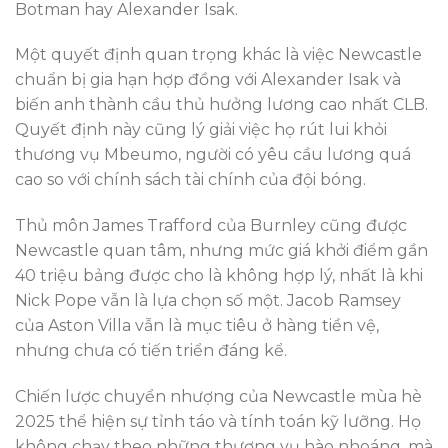
Botman hay Alexander Isak.
Một quyết định quan trọng khác là việc Newcastle
chuẩn bị gia hạn hợp đồng với Alexander Isak và
biến anh thành cầu thủ hưởng lương cao nhất CLB.
Quyết định này cũng lý giải việc họ rút lui khỏi
thương vụ Mbeumo, người có yêu cầu lương quá
cao so với chính sách tài chính của đội bóng.
Thủ môn James Trafford của Burnley cũng được
Newcastle quan tâm, nhưng mức giá khởi điểm gần
40 triệu bảng được cho là không hợp lý, nhất là khi
Nick Pope vẫn là lựa chọn số một. Jacob Ramsey
của Aston Villa vẫn là mục tiêu ở hàng tiền vệ,
nhưng chưa có tiến triển đáng kể.
Chiến lược chuyển nhượng của Newcastle mùa hè
2025 thể hiện sự tỉnh táo và tính toán kỹ lưỡng. Họ
không chạy theo những thương vụ hào nhoáng, mà