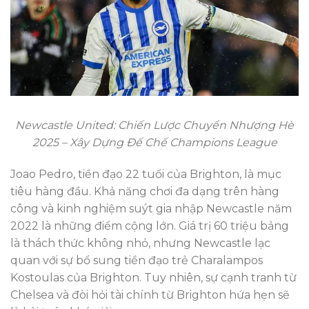
Newcastle United: Chiến Lược Chuyển Nhượng Hè
2025 – Xây Dựng Đế Chế Champions League
Joao Pedro, tiền đạo 22 tuổi của Brighton, là mục
tiêu hàng đầu. Khả năng chơi đa dạng trên hàng
công và kinh nghiệm suýt gia nhập Newcastle năm
2022 là những điểm cộng lớn. Giá trị 60 triệu bảng
là thách thức không nhỏ, nhưng Newcastle lạc
quan với sự bổ sung tiền đạo trẻ Charalampos
Kostoulas của Brighton. Tuy nhiên, sự cạnh tranh từ
Chelsea và đòi hỏi tài chính từ Brighton hứa hẹn sẽ