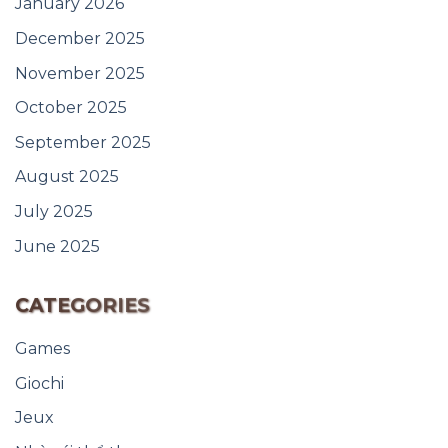
January 2026
December 2025
November 2025
October 2025
September 2025
August 2025
July 2025
June 2025
CATEGORIES
Games
Giochi
Jeux