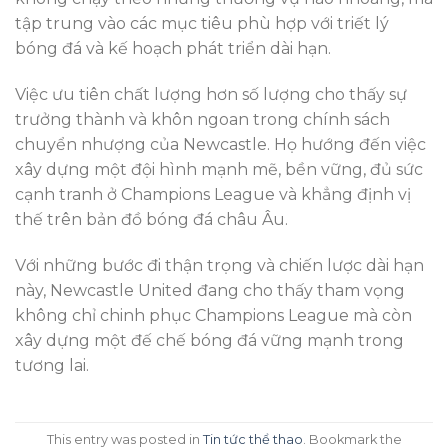
tập trung vào các mục tiêu phù hợp với triết lý
bóng đá và kế hoạch phát triển dài hạn.
Việc ưu tiên chất lượng hơn số lượng cho thấy sự
trưởng thành và khôn ngoan trong chính sách
chuyển nhượng của Newcastle. Họ hướng đến việc
xây dựng một đội hình mạnh mẽ, bền vững, đủ sức
cạnh tranh ở Champions League và khẳng định vị
thế trên bản đồ bóng đá châu Âu.
Với những bước đi thận trọng và chiến lược dài hạn
này, Newcastle United đang cho thấy tham vọng
không chỉ chinh phục Champions League mà còn
xây dựng một đế chế bóng đá vững mạnh trong
tương lai.
This entry was posted in
Tin tức thể thao
. Bookmark the