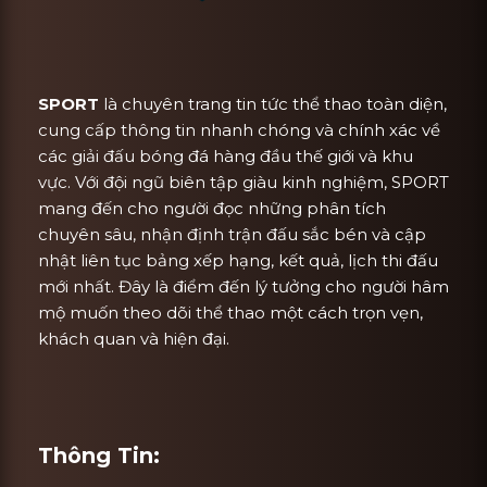
SPORT
là chuyên trang tin tức thể thao toàn diện,
cung cấp thông tin nhanh chóng và chính xác về
các giải đấu bóng đá hàng đầu thế giới và khu
vực. Với đội ngũ biên tập giàu kinh nghiệm, SPORT
mang đến cho người đọc những phân tích
chuyên sâu, nhận định trận đấu sắc bén và cập
nhật liên tục bảng xếp hạng, kết quả, lịch thi đấu
mới nhất. Đây là điểm đến lý tưởng cho người hâm
mộ muốn theo dõi thể thao một cách trọn vẹn,
khách quan và hiện đại.
Thông Tin: