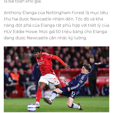
là bài toán khó giải.
Anthony Elanga của Nottingham Forest là mục tiêu
thứ hai được Newcastle nhắm đến. Tốc độ và khả
năng đột phá của Elanga rất phù hợp với triết lý của
HLV Eddie Howe. Mức giá 50 triệu bảng cho Elanga
đang được Newcastle cân nhắc kỹ lưỡng.