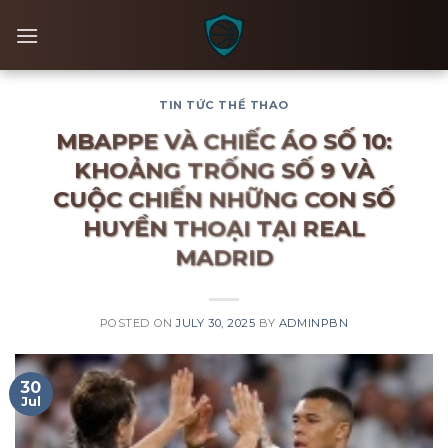
Skip
to
content
TIN TỨC THỂ THAO
MBAPPE VÀ CHIẾC ÁO SỐ 10:
KHOẢNG TRỐNG SỐ 9 VÀ
CUỘC CHIẾN NHỮNG CON SỐ
HUYỀN THOẠI TẠI REAL
MADRID
POSTED ON
JULY 30, 2025
BY
ADMINPBN
30
Jul