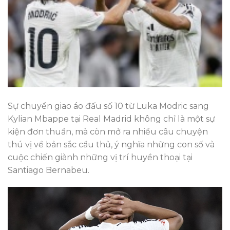
Sự chuyển giao áo đấu số 10 từ Luka Modric sang
Kylian Mbappe tại Real Madrid không chỉ là một sự
kiện đơn thuần, mà còn mở ra nhiều câu chuyện
thú vị về bản sắc cầu thủ, ý nghĩa những con số và
cuộc chiến giành những vị trí huyền thoại tại
Santiago Bernabeu.