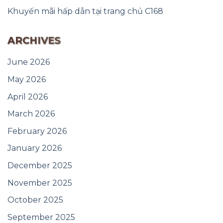
Khuyến mãi hấp dẫn tại trang chủ C168
ARCHIVES
June 2026
May 2026
April 2026
March 2026
February 2026
January 2026
December 2025
November 2025
October 2025
September 2025