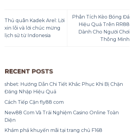
Phân Tích Kèo Bóng Đá
Thủ quân Kadek Arel: Lời
Hiệu Quả Trên RR88
xin lỗi và lời chúc mừng
Dành Cho Người Chơi
lịch sử từ Indonesia
Thông Minh
RECENT POSTS
shbet: Hướng Dẫn Chi Tiết Khắc Phục Khi Bị Chặn
Đăng Nhập Hiệu Quả
Cách Tiếp Cận fly88 com
New88 Com Và Trải Nghiệm Casino Online Toàn
Diện
Khám phá khuyến mãi tại trang chủ F168