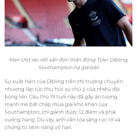
Man Utd ráo riết săn đón thần đồng Tyler Dibling,
Southampton hạ giá bán
Sự xuất hiện của Dibling trên thị trường chuyển
nhượng lập tức thu hút sự chú ý của nhiều đội
bóng lớn. Cầu thủ 19 tuổi này đã gây ấn tượng
mạnh mẽ bất chấp mùa giải khó khăn của
Southampton, chỉ giành được 12 điểm và phải
xuống hạng. Dù vậy, anh vẫn tỏa sáng rực rỡ và
chứng tỏ tiềm năng vô hạn.