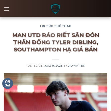
Skip
to
content
TIN TỨC THỂ THAO
MAN UTD RÁO RIẾT SĂN ĐÓN
THẦN ĐỒNG TYLER DIBLING,
SOUTHAMPTON HẠ GIÁ BÁN
POSTED ON
JULY 9, 2025
BY
ADMINPBN
09
Jul