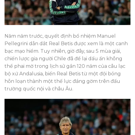
Năm năm trước, quyết định bổ nhiệm Manuel
Pellegrini dẫn dắt Real Betis được xem là một canh
bạc mạo hiểm. Tuy nhiên, giờ đây, sau 5 mùa giải,
chiến lược gia người Chile đã để lại dấu ấn không
thể phai mờ trong lịch sử gần 120 năm của câu lạc
bộ xứ Andalusia, biến Real Betis từ một đội bóng
hỗn loạn thành một thế lực đáng gờm trên đấu
trường quốc nội và châu Âu.