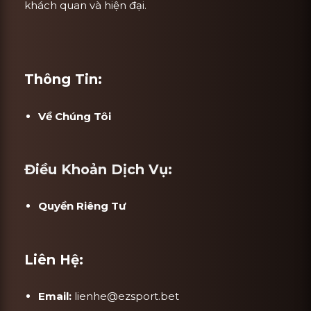
khách quan và hiện đại.
Thông Tin:
Về Chúng Tôi
Điều Khoản Dịch Vụ:
Quyền Riêng Tư
Liên Hệ:
Email:
lienhe@ezsport.bet