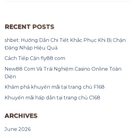
RECENT POSTS
shbet: Hướng Dẫn Chi Tiết Khắc Phục Khi Bị Chặn
Đăng Nhập Hiệu Quả
Cách Tiếp Cận fly88 com
New88 Com Và Trải Nghiệm Casino Online Toàn
Diện
Khám phá khuyến mãi tại trang chủ F168
Khuyến mãi hấp dẫn tại trang chủ C168
ARCHIVES
June 2026