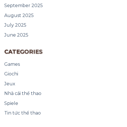
September 2025
August 2025
July 2025
June 2025
CATEGORIES
Games
Giochi
Jeux
Nhà cái thể thao
Spiele
Tin tức thể thao