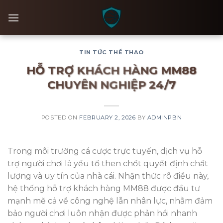
Skip
to
content
TIN TỨC THỂ THAO
HỖ TRỢ KHÁCH HÀNG MM88
CHUYÊN NGHIỆP 24/7
POSTED ON
FEBRUARY 2, 2026
BY
ADMINPBN
Trong môi trường cá cược trực tuyến, dịch vụ hỗ
trợ người chơi là yếu tố then chốt quyết định chất
lượng và uy tín của nhà cái. Nhận thức rõ điều này,
hệ thống hỗ trợ khách hàng MM88 được đầu tư
mạnh mẽ cả về công nghệ lẫn nhân lực, nhằm đảm
bảo người chơi luôn nhận được phản hồi nhanh