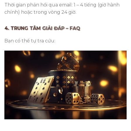
Thời gian phản hồi qua email: 1 – 4 tiếng (giờ hành
chính) hoặc trong vòng 24 giờ.
4. TRUNG TÂM GIẢI ĐÁP – FAQ
Bạn có thể tự tra cứu: