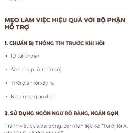
MẸO LÀM VIỆC HIỆU QUẢ VỚI BỘ PHẬN
HỖ TRỢ
1. CHUẨN BỊ THÔNG TIN TRƯỚC KHI HỎI
ID tài khoản
Ảnh chụp lỗi (nếu có)
Thời gian lỗi xảy ra
Nội dung giao dịch
2. SỬ DỤNG NGÔN NGỮ RÕ RÀNG, NGẮN GỌN
Tránh viết quá dài dòng. Bạn nên liệt kê: “Tôi bị lỗi A,