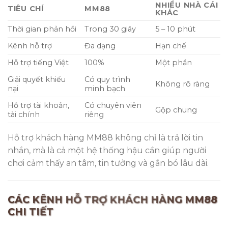
NHIỀU NHÀ CÁI
TIÊU CHÍ
MM88
KHÁC
Thời gian phản hồi
Trong 30 giây
5 – 10 phút
Kênh hỗ trợ
Đa dạng
Hạn chế
Hỗ trợ tiếng Việt
100%
Một phần
Giải quyết khiếu
Có quy trình
Không rõ ràng
nại
minh bạch
Hỗ trợ tài khoản,
Có chuyên viên
Gộp chung
tài chính
riêng
Hỗ trợ khách hàng MM88 không chỉ là trả lời tin
nhắn, mà là cả một hệ thống hậu cần giúp người
chơi cảm thấy an tâm, tin tưởng và gắn bó lâu dài.
CÁC KÊNH HỖ TRỢ KHÁCH HÀNG MM88
CHI TIẾT