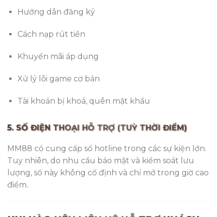
Hướng dẫn đăng ký
Cách nạp rút tiền
Khuyến mãi áp dụng
Xử lý lỗi game cơ bản
Tài khoản bị khoá, quên mật khẩu
5. SỐ ĐIỆN THOẠI HỖ TRỢ (TUỲ THỜI ĐIỂM)
MM88 có cung cấp số hotline trong các sự kiện lớn.
Tuy nhiên, do nhu cầu bảo mật và kiểm soát lưu
lượng, số này không cố định và chỉ mở trong giờ cao
điểm.