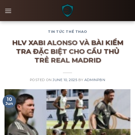
Skip
to
content
TIN TỨC THỂ THAO
HLV XABI ALONSO VÀ BÀI KIỂM
TRA ĐẶC BIỆT CHO CẦU THỦ
TRẺ REAL MADRID
POSTED ON
JUNE 10, 2025
BY
ADMINPBN
10
Jun