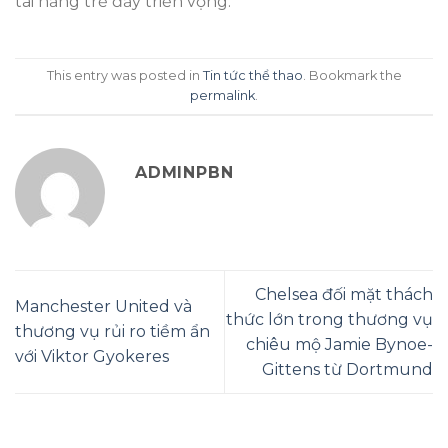
tài năng trẻ đầy triển vọng.
This entry was posted in
Tin tức thể thao
. Bookmark the
permalink
.
ADMINPBN
Chelsea đối mặt thách
Manchester United và
thức lớn trong thương vụ
thương vụ rủi ro tiềm ẩn
chiêu mộ Jamie Bynoe-
với Viktor Gyokeres
Gittens từ Dortmund