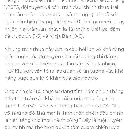
năng thi đấu trên sân nhà và sân khách. Kể từ tháng
1/2025, đội tuyển đã có 4 trận đấu chính thức. Hai
trận sân nhà trước Bahrain và Trung Quốc đã kết
thúc với chiến thắng tối thiểu 1-0 cho Indonesia. Tuy
nhiên, hai trận sân khách lại là những thất bại đậm
đà trước Úc (1-5) và Nhật Bản (0-6).
Những trận thua này đặt ra câu hỏi lớn về khả năng
thích nghi của đội tuyển với môi trường thi đấu xa
nhà, cả về mặt chiến thuật lẫn tâm lý. Tuy nhiên,
HLV Kluivert vẫn tỏ ra lạc quan và tin tưởng vào khả
năng vượt qua khó khăn của các học trò.
Ông chia sẻ: “Tôi thực sự đang tìm kiếm chiến thắng
đầu tiên trên sân khách. Tôi muốn đội bóng của
mình luôn sẵn sàng và không bao giờ ngại đối đầu
với những đối thủ mạnh. Tinh thần chiến đấu chính
là nền tảng cho mọi thành công.” Đây là một tuyên
bố mạnh mẽ thể hiện quyết tâm của vị chiến lược