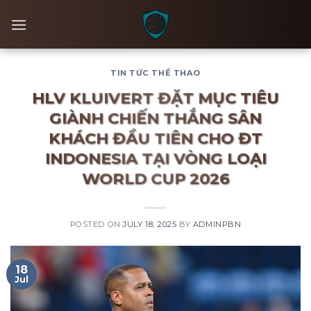
Skip
to
content
TIN TỨC THỂ THAO
HLV KLUIVERT ĐẶT MỤC TIÊU
GIÀNH CHIẾN THẮNG SÂN
KHÁCH ĐẦU TIÊN CHO ĐT
INDONESIA TẠI VÒNG LOẠI
WORLD CUP 2026
POSTED ON
JULY 18, 2025
BY
ADMINPBN
18
Jul