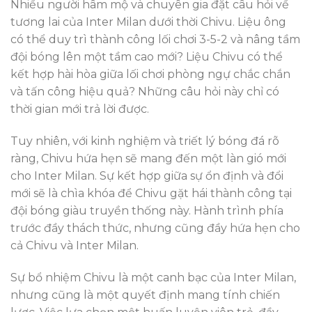
Nhiều người hâm mộ và chuyên gia đặt câu hỏi về
tương lai của Inter Milan dưới thời Chivu. Liệu ông
có thể duy trì thành công lối chơi 3-5-2 và nâng tầm
đội bóng lên một tầm cao mới? Liệu Chivu có thể
kết hợp hài hòa giữa lối chơi phòng ngự chắc chắn
và tấn công hiệu quả? Những câu hỏi này chỉ có
thời gian mới trả lời được.
Tuy nhiên, với kinh nghiệm và triết lý bóng đá rõ
ràng, Chivu hứa hẹn sẽ mang đến một làn gió mới
cho Inter Milan. Sự kết hợp giữa sự ổn định và đổi
mới sẽ là chìa khóa để Chivu gặt hái thành công tại
đội bóng giàu truyền thống này. Hành trình phía
trước đầy thách thức, nhưng cũng đầy hứa hẹn cho
cả Chivu và Inter Milan.
Sự bổ nhiệm Chivu là một canh bạc của Inter Milan,
nhưng cũng là một quyết định mang tính chiến