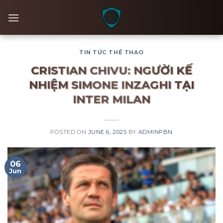
Skip
to
content
TIN TỨC THỂ THAO
CRISTIAN CHIVU: NGƯỜI KẾ
NHIỆM SIMONE INZAGHI TẠI
INTER MILAN
POSTED ON
JUNE 6, 2025
BY
ADMINPBN
06
Jun