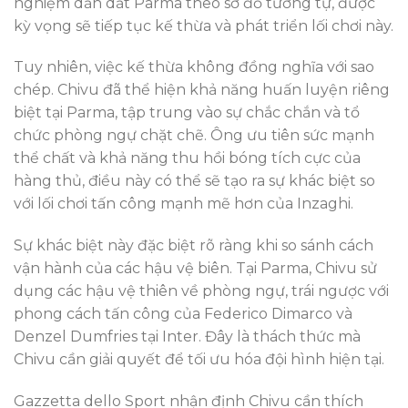
nghiệm dẫn dắt Parma theo sơ đồ tương tự, được
kỳ vọng sẽ tiếp tục kế thừa và phát triển lối chơi này.
Tuy nhiên, việc kế thừa không đồng nghĩa với sao
chép. Chivu đã thể hiện khả năng huấn luyện riêng
biệt tại Parma, tập trung vào sự chắc chắn và tổ
chức phòng ngự chặt chẽ. Ông ưu tiên sức mạnh
thể chất và khả năng thu hồi bóng tích cực của
hàng thủ, điều này có thể sẽ tạo ra sự khác biệt so
với lối chơi tấn công mạnh mẽ hơn của Inzaghi.
Sự khác biệt này đặc biệt rõ ràng khi so sánh cách
vận hành của các hậu vệ biên. Tại Parma, Chivu sử
dụng các hậu vệ thiên về phòng ngự, trái ngược với
phong cách tấn công của Federico Dimarco và
Denzel Dumfries tại Inter. Đây là thách thức mà
Chivu cần giải quyết để tối ưu hóa đội hình hiện tại.
Gazzetta dello Sport nhận định Chivu cần thích