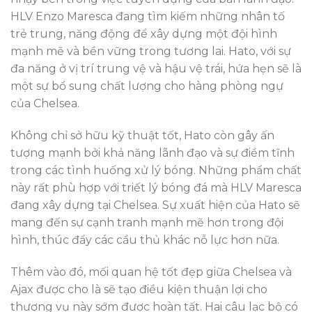
HLV Enzo Maresca đang tìm kiếm những nhân tố
trẻ trung, năng động để xây dựng một đội hình
mạnh mẽ và bền vững trong tương lai. Hato, với sự
đa năng ở vị trí trung vệ và hậu vệ trái, hứa hẹn sẽ là
một sự bổ sung chất lượng cho hàng phòng ngự
của Chelsea.
Không chỉ sở hữu kỹ thuật tốt, Hato còn gây ấn
tượng mạnh bởi khả năng lãnh đạo và sự điềm tĩnh
trong các tình huống xử lý bóng. Những phẩm chất
này rất phù hợp với triết lý bóng đá mà HLV Maresca
đang xây dựng tại Chelsea. Sự xuất hiện của Hato sẽ
mang đến sự cạnh tranh mạnh mẽ hơn trong đội
hình, thúc đẩy các cầu thủ khác nỗ lực hơn nữa.
Thêm vào đó, mối quan hệ tốt đẹp giữa Chelsea và
Ajax được cho là sẽ tạo điều kiện thuận lợi cho
thương vụ này sớm được hoàn tất. Hai câu lạc bộ có