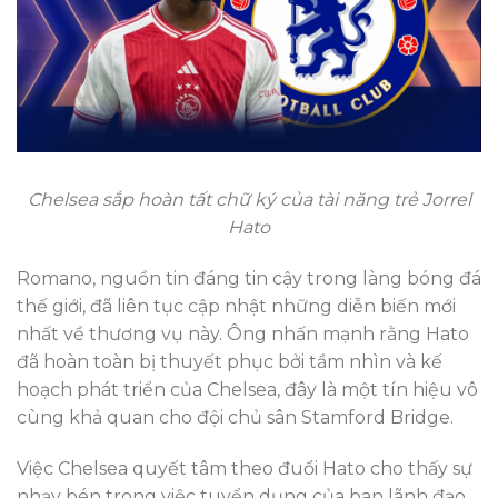
Chelsea sắp hoàn tất chữ ký của tài năng trẻ Jorrel
Hato
Romano, nguồn tin đáng tin cậy trong làng bóng đá
thế giới, đã liên tục cập nhật những diễn biến mới
nhất về thương vụ này. Ông nhấn mạnh rằng Hato
đã hoàn toàn bị thuyết phục bởi tầm nhìn và kế
hoạch phát triển của Chelsea, đây là một tín hiệu vô
cùng khả quan cho đội chủ sân Stamford Bridge.
Việc Chelsea quyết tâm theo đuổi Hato cho thấy sự
nhạy bén trong việc tuyển dụng của ban lãnh đạo.