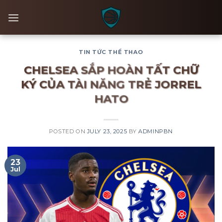
Skip
to
content
TIN TỨC THỂ THAO
CHELSEA SẮP HOÀN TẤT CHỮ
KÝ CỦA TÀI NĂNG TRẺ JORREL
HATO
POSTED ON
JULY 23, 2025
BY
ADMINPBN
23
Jul