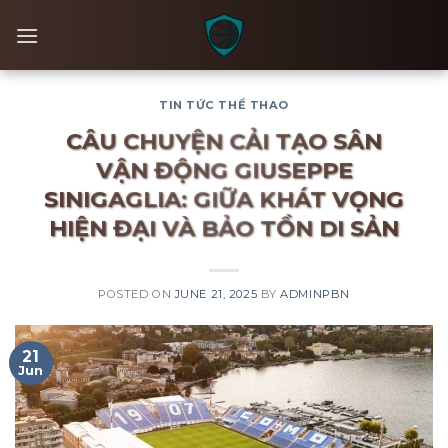
Skip
to
content
TIN TỨC THỂ THAO
CÂU CHUYỆN CẢI TẠO SÂN
VẬN ĐỘNG GIUSEPPE
SINIGAGLIA: GIỮA KHÁT VỌNG
HIỆN ĐẠI VÀ BẢO TỒN DI SẢN
POSTED ON
JUNE 21, 2025
BY
ADMINPBN
21
Jun