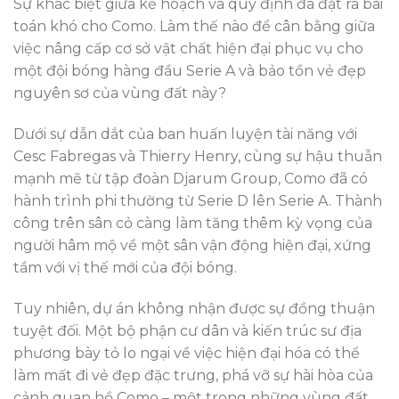
Sự khác biệt giữa kế hoạch và quy định đã đặt ra bài
toán khó cho Como. Làm thế nào để cân bằng giữa
việc nâng cấp cơ sở vật chất hiện đại phục vụ cho
một đội bóng hàng đầu Serie A và bảo tồn vẻ đẹp
nguyên sơ của vùng đất này?
Dưới sự dẫn dắt của ban huấn luyện tài năng với
Cesc Fabregas và Thierry Henry, cùng sự hậu thuẫn
mạnh mẽ từ tập đoàn Djarum Group, Como đã có
hành trình phi thường từ Serie D lên Serie A. Thành
công trên sân cỏ càng làm tăng thêm kỳ vọng của
người hâm mộ về một sân vận động hiện đại, xứng
tầm với vị thế mới của đội bóng.
Tuy nhiên, dự án không nhận được sự đồng thuận
tuyệt đối. Một bộ phận cư dân và kiến trúc sư địa
phương bày tỏ lo ngại về việc hiện đại hóa có thể
làm mất đi vẻ đẹp đặc trưng, phá vỡ sự hài hòa của
cảnh quan hồ Como – một trong những vùng đất