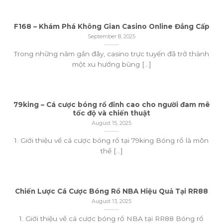
F168 – Khám Phá Không Gian Casino Online Đẳng Cấp
September 8, 2025
Trong những năm gần đây, casino trực tuyến đã trở thành
một xu hướng bùng [...]
79king – Cá cược bóng rổ đỉnh cao cho người đam mê
tốc độ và chiến thuật
August 15, 2025
1. Giới thiệu về cá cược bóng rổ tại 79king Bóng rổ là môn
thể [...]
Chiến Lược Cá Cược Bóng Rổ NBA Hiệu Quả Tại RR88
August 13, 2025
1. Giới thiệu về cá cược bóng rổ NBA tại RR88 Bóng rổ