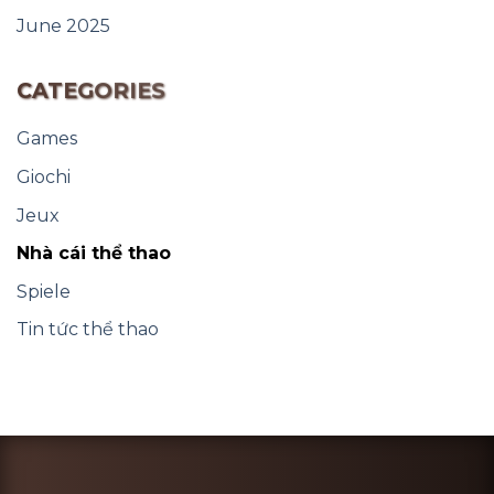
June 2025
CATEGORIES
Games
Giochi
Jeux
Nhà cái thể thao
Spiele
Tin tức thể thao