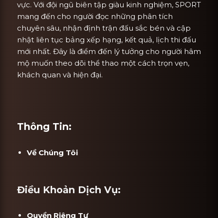
vực. Với đội ngũ biên tập giàu kinh nghiệm, SPORT
mang đến cho người đọc những phân tích
chuyên sâu, nhận định trận đấu sắc bén và cập
nhật liên tục bảng xếp hạng, kết quả, lịch thi đấu
mới nhất. Đây là điểm đến lý tưởng cho người hâm
mộ muốn theo dõi thể thao một cách trọn vẹn,
khách quan và hiện đại.
Thông Tin:
Về Chúng Tôi
Điều Khoản Dịch Vụ:
Quyền Riêng Tư