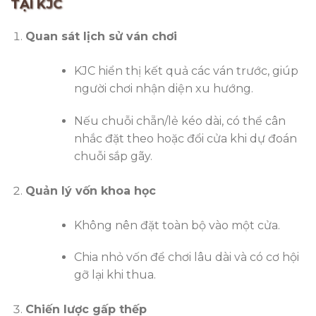
TẠI KJC
Quan sát lịch sử ván chơi
KJC hiển thị kết quả các ván trước, giúp
người chơi nhận diện xu hướng.
Nếu chuỗi chẵn/lẻ kéo dài, có thể cân
nhắc đặt theo hoặc đổi cửa khi dự đoán
chuỗi sắp gãy.
Quản lý vốn khoa học
Không nên đặt toàn bộ vào một cửa.
Chia nhỏ vốn để chơi lâu dài và có cơ hội
gỡ lại khi thua.
Chiến lược gấp thếp