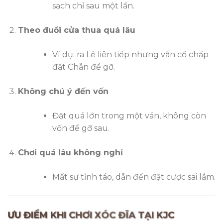
sạch chỉ sau một lần.
Theo đuổi cửa thua quá lâu
Ví dụ: ra Lẻ liên tiếp nhưng vẫn cố chấp
đặt Chẵn để gỡ.
Không chú ý đến vốn
Đặt quá lớn trong một ván, không còn
vốn để gỡ sau.
Chơi quá lâu không nghỉ
Mất sự tỉnh táo, dẫn đến đặt cược sai lầm.
ƯU ĐIỂM KHI CHƠI XÓC ĐĨA TẠI KJC