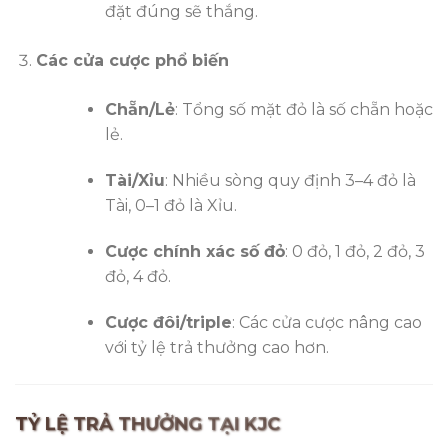
đặt đúng sẽ thắng.
Các cửa cược phổ biến
Chẵn/Lẻ
: Tổng số mặt đỏ là số chẵn hoặc
lẻ.
Tài/Xỉu
: Nhiều sòng quy định 3–4 đỏ là
Tài, 0–1 đỏ là Xỉu.
Cược chính xác số đỏ
: 0 đỏ, 1 đỏ, 2 đỏ, 3
đỏ, 4 đỏ.
Cược đôi/triple
: Các cửa cược nâng cao
với tỷ lệ trả thưởng cao hơn.
TỶ LỆ TRẢ THƯỞNG TẠI KJC