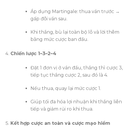
Áp dụng Martingale: thua ván trước →
gấp đôi ván sau.
Khi thắng, bù lại toàn bộ lỗ và lời thêm
bằng mức cược ban đầu.
Chiến lược 1–3–2–4
Đặt 1 đơn vị ở ván đầu, thắng thì cược 3,
tiếp tục thắng cược 2, sau đó là 4.
Nếu thua, quay lại mức cược 1.
Giúp tối đa hóa lợi nhuận khi thắng liên
tiếp và giảm rủi ro khi thua.
Kết hợp cược an toàn và cược mạo hiểm