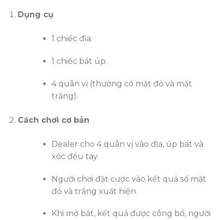
Dụng cụ
1 chiếc đĩa.
1 chiếc bát úp.
4 quân vị (thường có mặt đỏ và mặt
trắng).
Cách chơi cơ bản
Dealer cho 4 quân vị vào đĩa, úp bát và
xóc đều tay.
Người chơi đặt cược vào kết quả số mặt
đỏ và trắng xuất hiện.
Khi mở bát, kết quả được công bố, người