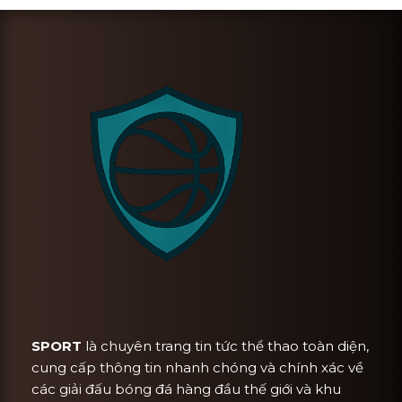
SPORT
là chuyên trang tin tức thể thao toàn diện,
cung cấp thông tin nhanh chóng và chính xác về
các giải đấu bóng đá hàng đầu thế giới và khu