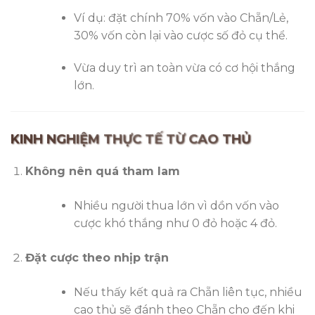
Ví dụ: đặt chính 70% vốn vào Chẵn/Lẻ,
30% vốn còn lại vào cược số đỏ cụ thể.
Vừa duy trì an toàn vừa có cơ hội thắng
lớn.
KINH NGHIỆM THỰC TẾ TỪ CAO THỦ
Không nên quá tham lam
Nhiều người thua lớn vì dồn vốn vào
cược khó thắng như 0 đỏ hoặc 4 đỏ.
Đặt cược theo nhịp trận
Nếu thấy kết quả ra Chẵn liên tục, nhiều
cao thủ sẽ đánh theo Chẵn cho đến khi