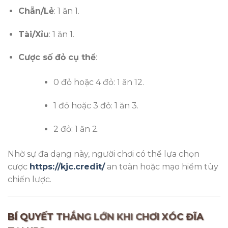
Chẵn/Lẻ
: 1 ăn 1.
Tài/Xỉu
: 1 ăn 1.
Cược số đỏ cụ thể
:
0 đỏ hoặc 4 đỏ: 1 ăn 12.
1 đỏ hoặc 3 đỏ: 1 ăn 3.
2 đỏ: 1 ăn 2.
Nhờ sự đa dạng này, người chơi có thể lựa chọn
cược
https://kjc.credit/
an toàn hoặc mạo hiểm tùy
chiến lược.
BÍ QUYẾT THẮNG LỚN KHI CHƠI XÓC ĐĨA