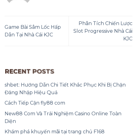
Phân Tích Chiến Lược
Game Bài Sâm Lốc Hấp
Slot Progressive Nhà Cái
Dẫn Tại Nhà Cái KJC
KJC
RECENT POSTS
shbet: Hướng Dẫn Chi Tiết Khắc Phục Khi Bị Chặn
Đăng Nhập Hiệu Quả
Cách Tiếp Cận fly88 com
New88 Com Và Trải Nghiệm Casino Online Toàn
Diện
Khám phá khuyến mãi tại trang chủ F168