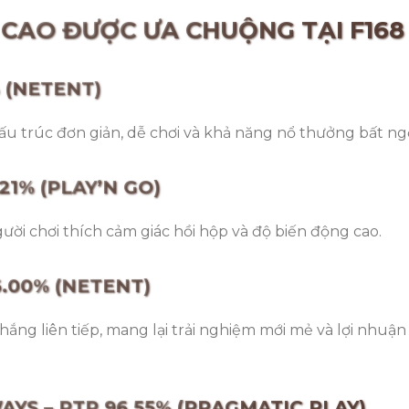
 CAO ĐƯỢC ƯA CHUỘNG TẠI F168
% (NETENT)
 cấu trúc đơn giản, dễ chơi và khả năng nổ thưởng bất ng
21% (PLAY’N GO)
ười chơi thích cảm giác hồi hộp và độ biến động cao.
6.00% (NETENT)
hắng liên tiếp, mang lại trải nghiệm mới mẻ và lợi nhuận
YS – RTP 96.55% (PRAGMATIC PLAY)