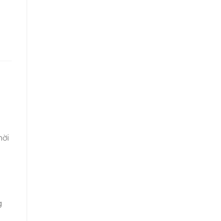
hời
g