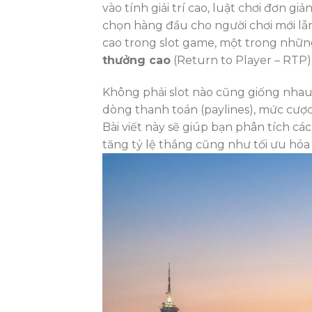
vào tính giải trí cao, luật chơi đơn g
chọn hàng đầu cho người chơi mới lẫ
cao trong slot game, một trong nhữn
thưởng cao
(Return to Player – RTP)
Không phải slot nào cũng giống nhau.
dòng thanh toán (paylines), mức cược, 
Bài viết này sẽ giúp bạn phân tích các
tăng tỷ lệ thắng cũng như tối ưu hóa 