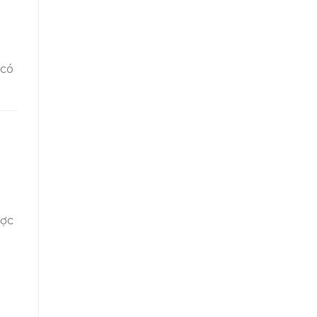
 có
ược