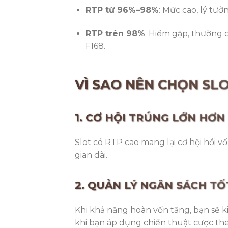
RTP từ 96%–98%
: Mức cao, lý tưở
RTP trên 98%
: Hiếm gặp, thường c
F168.
VÌ SAO NÊN CHỌN SLO
1. CƠ HỘI TRÚNG LỚN HƠN
Slot có RTP cao mang lại cơ hội hồi vố
gian dài.
2. QUẢN LÝ NGÂN SÁCH T
Khi khả năng hoàn vốn tăng, bạn sẽ k
khi bạn áp dụng chiến thuật cược the