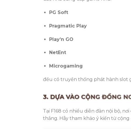
PG Soft
Pragmatic Play
Play’n GO
NetEnt
Microgaming
đều có truyền thống phát hành slot 
3. DỰA VÀO CỘNG ĐỒNG NG
Tại F168 có nhiều diễn đàn nội bộ, nơi
thắng. Hãy tham khảo ý kiến từ cộng 