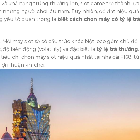
iản và khả năng trúng thưởng lớn, slot game trở thành lựa
n những người chơi lâu năm. Tuy nhiên, để đạt hiệu quả
g yếu tố quan trọng là
biết cách chọn máy có tỷ lệ tr
.
 Mỗi máy slot sẽ có cấu trúc khác biệt, bao gồm chủ đề, 
độ biến động (volatility) và đặc biệt là
tỷ lệ trả thưởng
.
 tiêu chí chọn máy slot hiệu quả nhất tại nhà cái F168, từ
lợi nhuận khi chơi.