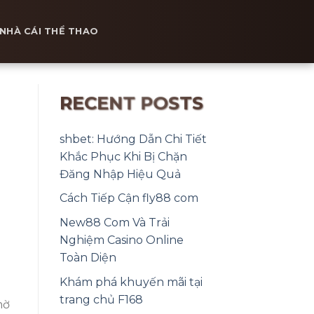
NHÀ CÁI THỂ THAO
RECENT POSTS
shbet: Hướng Dẫn Chi Tiết
Khắc Phục Khi Bị Chặn
Đăng Nhập Hiệu Quả
Cách Tiếp Cận fly88 com
New88 Com Và Trải
Nghiệm Casino Online
Toàn Diện
Khám phá khuyến mãi tại
trang chủ F168
hờ