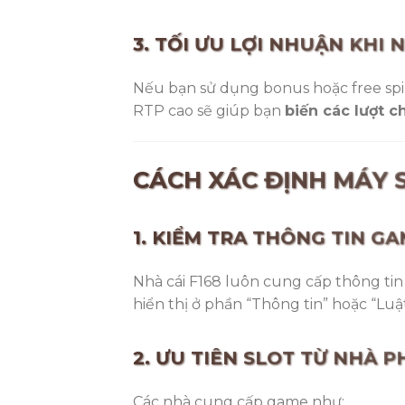
3. TỐI ƯU LỢI NHUẬN KHI
Nếu bạn sử dụng bonus hoặc free spi
RTP cao sẽ giúp bạn
biến các lượt c
CÁCH XÁC ĐỊNH MÁY S
1. KIỂM TRA THÔNG TIN G
Nhà cái F168 luôn cung cấp thông tin
hiển thị ở phần “Thông tin” hoặc “Luật
2. ƯU TIÊN SLOT TỪ NHÀ P
Các nhà cung cấp game như: