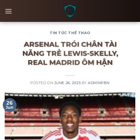
Skip
to
content
TIN TỨC THỂ THAO
ARSENAL TRÓI CHÂN TÀI
NĂNG TRẺ LEWIS-SKELLY,
REAL MADRID ÔM HẬN
POSTED ON
JUNE 26, 2025
BY
ADMINPBN
26
Jun