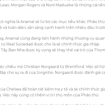
ael Leao, Morgan Rogers và Noni Madueke là những cái tên
ó nghĩa là Arsenal sẽ từ bỏ các mục tiêu khác. Pháo thủ
và toàn diện, sẵn sàng cạnh tranh trên nhiều đấu trườ
ông, Arsenal cũng đang tiến hành những thương vụ qua
 từ Real Sociedad được cho là sẽ chính thức gia nhập
i Tây Ban Nha được kỳ vọng sẽ thay thế vai trò của Tho
iệc chiêu mộ Christian Norgaard từ Brentford. Việc sở h
đắp cho sự ra đi của Jorginho. Norgaard được đánh giá c
.
ủa Chelsea đã hoàn tất kiểm tra y tế và sẽ chính thức gi
. Việc này củng cố thêm vị trí thủ môn của Pháo thủ.