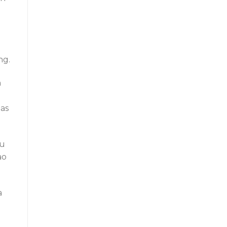
ng.
n
mas
ữu
ao
a