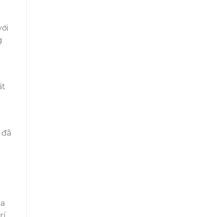
với
g
ất
 đã
ủa
rí