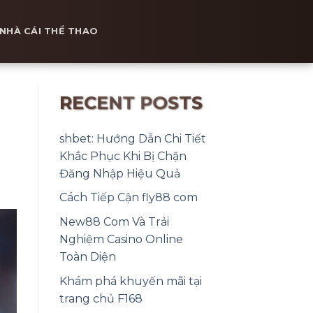
NHÀ CÁI THỂ THAO
RECENT POSTS
shbet: Hướng Dẫn Chi Tiết
Khắc Phục Khi Bị Chặn
Đăng Nhập Hiệu Quả
Cách Tiếp Cận fly88 com
New88 Com Và Trải
Nghiệm Casino Online
Toàn Diện
Khám phá khuyến mãi tại
trang chủ F168