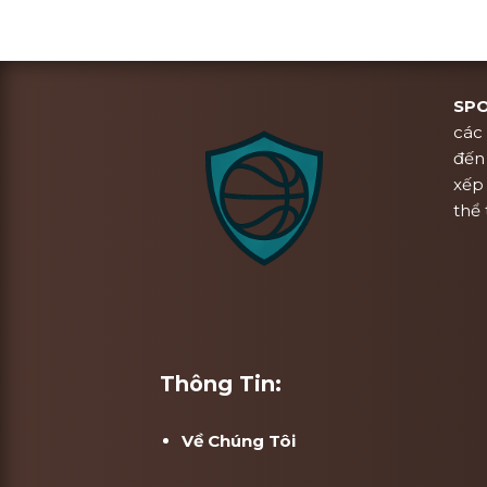
SP
các
đến
xếp
thể 
Thông Tin:
Về Chúng Tôi