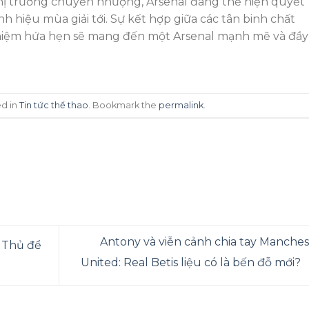
hị trường chuyển nhượng, Arsenal đang thể hiện quyết
h hiệu mùa giải tới. Sự kết hợp giữa các tân binh chất
ghiệm hứa hẹn sẽ mang đến một Arsenal mạnh mẽ và đầy
ed in
Tin tức thể thao
. Bookmark the
permalink
.
Antony và viễn cảnh chia tay Manches
 Thủ để
United: Real Betis liệu có là bến đỗ mới?