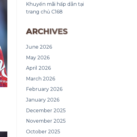
Khuyến mãi hấp dẫn tại
trang chủ C168
ARCHIVES
June 2026
May 2026
April 2026
March 2026
February 2026
January 2026
December 2025
November 2025
October 2025