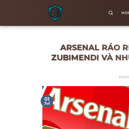
Skip
to
HO
content
ARSENAL RÁO RI
ZUBIMENDI VÀ N
POST
01
Jul