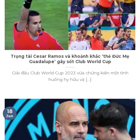
Trọng tài Cesar Ramos và khoảnh khắc ‘thẻ Đức Mẹ
Guadalupe’ gây sốt Club World Cup
Giải đấu Club World Cup 2023 vừa chứng kiến một tình
huống hy hữu và [...]
18
Jun