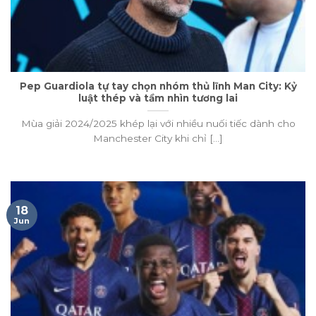
Pep Guardiola tự tay chọn nhóm thủ lĩnh Man City: Kỷ
luật thép và tầm nhìn tương lai
Mùa giải 2024/2025 khép lại với nhiều nuối tiếc dành cho
Manchester City khi chỉ [...]
18
Jun