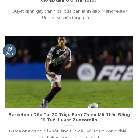
gió ập đến Old Trafford?
Quyết định gây tranh cãi của ban lãnh đạo Manchester
United về việc tăng giá [...]
19
Jun
Barcelona Dốc Túi 20 Triệu Euro Chiêu Mộ Thần Đồng
18 Tuổi Lukas Zuccarello
Barcelona đang gây sốt làng túc cầu với tham vọng chiêu
mộ Lukas Zuccarello, tiền [...]