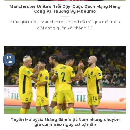
Manchester United Trỗi Dậy: Cuộc Cách Mạng Hàng
Công Và Thương Vụ Mbeumo
Mùa giải trước, Manchester United đã trải qua một mùa
giải đáng quên với thành [...]
17
Jun
Tuyển Malaysia thắng đậm Việt Nam nhưng chuyên
gia cảnh báo nguy cơ tự mãn