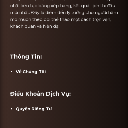
nhật liên tục bảng xếp hạng, kết quả, lịch thi đấu
mới nhất. Đây là điểm đến lý tưởng cho người hâm
mộ muốn theo dõi thể thao một cách trọn vẹn,
khách quan và hiện đại.
Thông Tin:
Về Chúng Tôi
Điều Khoản Dịch Vụ:
Quyền Riêng Tư