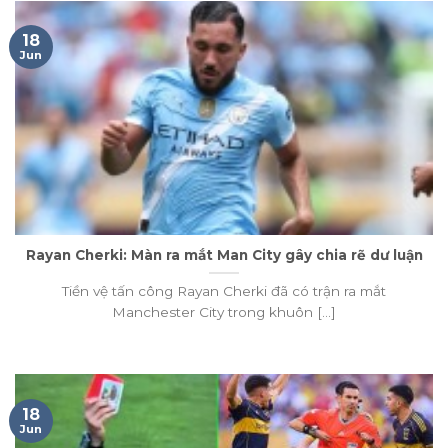
18
Jun
Rayan Cherki: Màn ra mắt Man City gây chia rẽ dư luận
Tiền vệ tấn công Rayan Cherki đã có trận ra mắt
Manchester City trong khuôn [...]
18
Jun